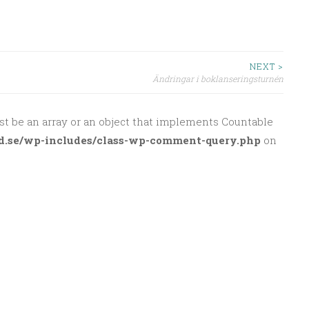
NEXT >
Ändringar i boklanseringsturnén
st be an array or an object that implements Countable
d.se/wp-includes/class-wp-comment-query.php
on