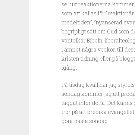
se hur reaktionerna kommer 
som att kallas för ”reaktionä
medeltiden”, ”nyanserad evan
begripligt sätt om Gud som d
vantolkar Bibeln, liberalteolo
i ämnet några veckor, till des
kristen tidning eller på blogga
igång.
På tisdag kväll har jag styre
söndag kommer jag att predi
taggat inför detta. Det känns
tror på att predika evangeliet 
göra nästa söndag.