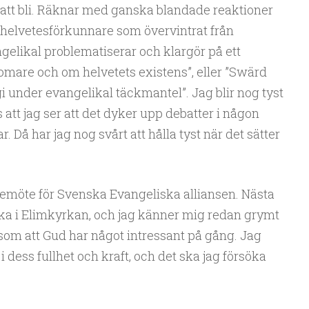
att bli. Räknar med ganska blandade reaktioner
r helvetesförkunnare som övervintrat från
gelikal problematiserar och klargör på ett
omare och om helvetets existens”, eller ”Swärd
gi under evangelikal täckmantel”. Jag blir nog tyst
s att jag ser att det dyker upp debatter i någon
r. Då har jag nog svårt att hålla tyst när det sätter
lsemöte för Svenska Evangeliska alliansen. Nästa
ka i Elimkyrkan, och jag känner mig redan grymt
 som att Gud har något intressant på gång. Jag
i dess fullhet och kraft, och det ska jag försöka