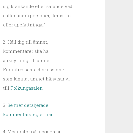
sig kränkande eller sårande vad
gäller andra personer, deras tro
eller uppfattningar".
2. Håll dig till ämnet,
kommentarer ska ha
anknytning till ämnet.
För intressanta diskussioner
som lämnat ämnet hänvisar vi
till
Folkungasalen
.
3.
Se mer detaljerade
kommentarsregler här.
.
4. Moderator på bloggen är