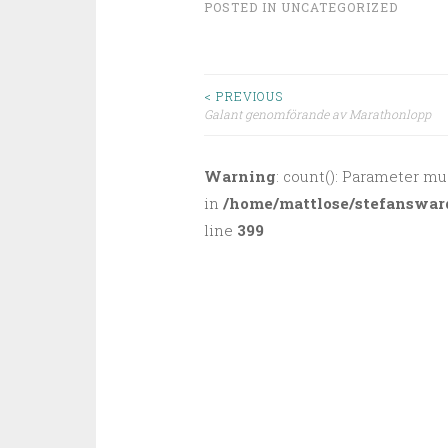
POSTED IN
UNCATEGORIZED
< PREVIOUS
Galant genomförande av Marathonlopp
Post navigation
Warning
: count(): Parameter mu
in
/home/mattlose/stefanswar
line
399