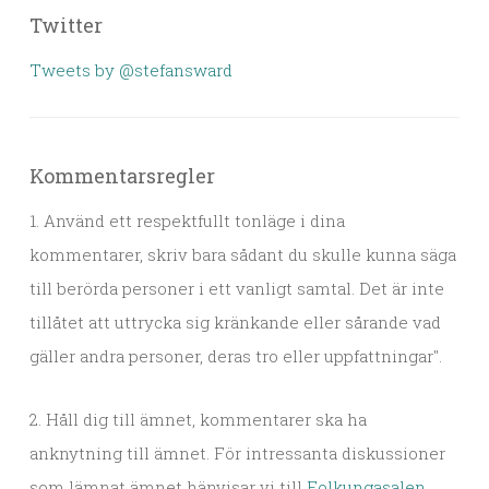
Twitter
Tweets by @stefansward
Kommentarsregler
1. Använd ett respektfullt tonläge i dina
kommentarer, skriv bara sådant du skulle kunna säga
till berörda personer i ett vanligt samtal. Det är inte
tillåtet att uttrycka sig kränkande eller sårande vad
gäller andra personer, deras tro eller uppfattningar".
2. Håll dig till ämnet, kommentarer ska ha
anknytning till ämnet. För intressanta diskussioner
som lämnat ämnet hänvisar vi till
Folkungasalen
.