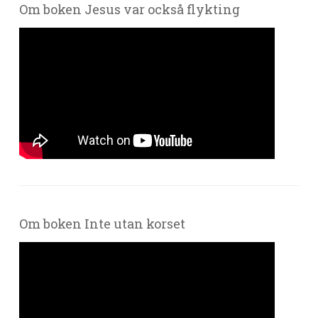
Om boken Jesus var också flykting
Om boken Inte utan korset