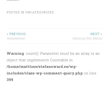
POSTED IN
UNCATEGORIZED
< PREVIOUS
NEXT >
Semesterbild
Hälsning från Malmö
Post navigation
Warning
: count(): Parameter must be an array or an
object that implements Countable in
/home/mattlose/stefansward.se/wp-
includes/class-wp-comment-query.php
on line
399