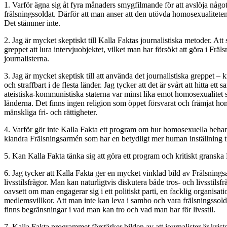
1. Varför ägna sig åt fyra månaders smygfilmande för att avslöja någ
frälsningssoldat. Därför att man anser att den utövda homosexualiteten
Det stämmer inte.
2. Jag är mycket skeptiskt till Kalla Faktas journalistiska metoder. Att
greppet att lura intervjuobjektet, vilket man har försökt att göra i Frä
journalisterna.
3. Jag är mycket skeptisk till att använda det journalistiska greppet – 
och straffbart i de flesta länder. Jag tycker att det är svårt att hitta
ateistiska-kommunistiska staterna var minst lika emot homosexualitet
länderna. Det finns ingen religion som öppet försvarat och främjat hom
mänskliga fri- och rättigheter.
4. Varför gör inte Kalla Fakta ett program om hur homosexuella beha
klandra Frälsningsarmén som har en betydligt mer human inställning t
5. Kan Kalla Fakta tänka sig att göra ett program och kritiskt gran
6. Jag tycker att Kalla Fakta ger en mycket vinklad bild av Frälsningsa
livsstilsfrågor. Man kan naturligtvis diskutera både tros- och livsstil
oavsett om man engagerar sig i ett politiskt parti, en facklig organisat
medlemsvillkor. Att man inte kan leva i sambo och vara frälsningssoldat 
finns begränsningar i vad man kan tro och vad man har för livsstil.
7. Kalla Fakta programmet förstärker bilden av att journalister är krist