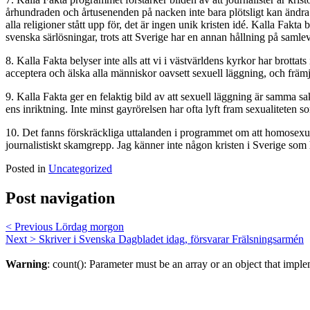
århundraden och årtusenenden på nacken inte bara plötsligt kan ändra
alla religioner stått upp för, det är ingen unik kristen idé. Kalla Fak
svenska särlösningar, trots att Sverige har en annan hållning på samle
8. Kalla Fakta belyser inte alls att vi i västvärldens kyrkor har brott
acceptera och älska alla människor oavsett sexuell läggning, och främj
9. Kalla Fakta ger en felaktig bild av att sexuell läggning är samm
ens inriktning. Inte minst gayrörelsen har ofta lyft fram sexualiteten som
10. Det fanns förskräckliga uttalanden i programmet om att homosexuel
journalistiskt skamgrepp. Jag känner inte någon kristen i Sverige som
Posted in
Uncategorized
Post navigation
< Previous
Lördag morgon
Next >
Skriver i Svenska Dagbladet idag, försvarar Frälsningsarmén
Warning
: count(): Parameter must be an array or an object that imp