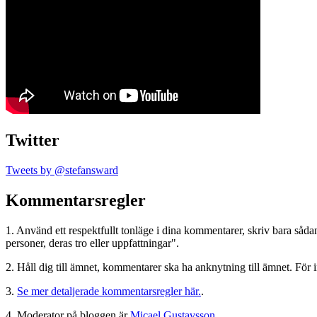
Twitter
Tweets by @stefansward
Kommentarsregler
1. Använd ett respektfullt tonläge i dina kommentarer, skriv bara sådant
personer, deras tro eller uppfattningar".
2. Håll dig till ämnet, kommentarer ska ha anknytning till ämnet. För 
3.
Se mer detaljerade kommentarsregler här.
.
4. Moderator på bloggen är
Micael Gustavsson