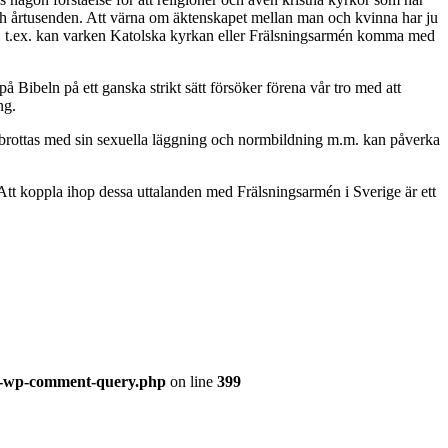
och årtusenden. Att värna om äktenskapet mellan man och kvinna har ju
tioner, t.ex. kan varken Katolska kyrkan eller Frälsningsarmén komma med
å Bibeln på ett ganska strikt sätt försöker förena vår tro med att
ng.
 brottas med sin sexuella läggning och normbildning m.m. kan påverka
Att koppla ihop dessa uttalanden med Frälsningsarmén i Sverige är ett
ss-wp-comment-query.php
on line
399