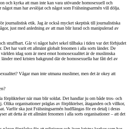
gion och kyrka att man inte kan vara utövande homosexuell och
är något man har avslöjat och något som Frälsningsarmén vill dölja.
r journalistisk etik. Jag är också mycket skeptisk till journalistiska
 frågor, just med anledning av att man blir lurad och manipulerad av
 straffbart. Går vi något halvt sekel tillbaka i tiden var det förbjudet
. Det har varit ett allmänt globalt fenomen i alla sorts länder. De
 i världen idag som är mest emot homosexualitet är de muslimska
 i länder med kristen bakgrund där de homosexuella har fått del av
exualitet? Vågar man inte utmana muslimer, men det är okey att
en?
da förpliktelser när man blir soldat. Det handlar ju om både tros- och
. Olika organisationer präglas av förpliktelser, åtaganden och villkor,
nnat. Varför ska just Frälsningsarmén hudflängas för en detalj i deras
er att detta är ett allmänt fenomen i alla sorts organisationer – att det
as någon förståelse för att religioner och även kristna kyrkor som har