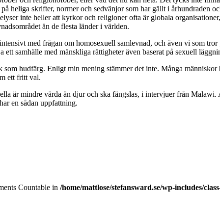
 på heliga skrifter, normer och sedvänjor som har gällt i århundraden 
ta belyser inte heller att kyrkor och religioner ofta är globala organisa
vnadsområdet än de flesta länder i världen.
ats intensivt med frågan om homosexuell samlevnad, och även vi som tror p
a ett samhälle med mänskliga rättigheter även baserat på sexuell läggni
a sak som hudfärg. Enligt min mening stämmer det inte. Många människor
 ett fritt val.
la är mindre värda än djur och ska fängslas, i intervjuer från Malawi. 
 har en sådan uppfattning.
lements Countable in
/home/mattlose/stefansward.se/wp-includes/cla