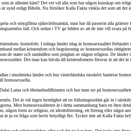
ot som är allmänt känt? Det vet väl alla som har någon kunskap om reli
 är synd enligt Bibeln. Nu försöker Kalla Fakta vinkla det som att det 
 spela och smygfilma själavårdssamtal, man har då passerat alla gränser fö
lsningsarméns fall. Och sedan i TV ge bilden av att de inte vill svara på
kristendom- homofobi. I många länder idag är homosexualitet förbjudet och
 ett samband mellan kristendom och begränsning av homosexuellas rättigheter
 som de stater och samhällen som präglats av någon religion. De länder
osexualitet. Det man kan hävda till kristendomens försvar är att det är
ndlas i muslimska länder och hur västerländska moskéer hanterar homos
ill homosexuella.
ska Dalai Lama och tibetanbuddhismen och hur man ser på homosexualitet
rmén. Det är väl ingen hemlighet att en frälsningssoldat går in i särskil
sfrågorna. Men homosexualiteten är i detta sammanhang bara en liten detalj
ion, någon form av religion, en idrottsförening, ett företag eller något a
är ju en fråga som berör betydligt fler. Tycker inte att Kalla Fakta belys
ofober och religionofober, eller vad det nu kan heta. Det tycks inte finn