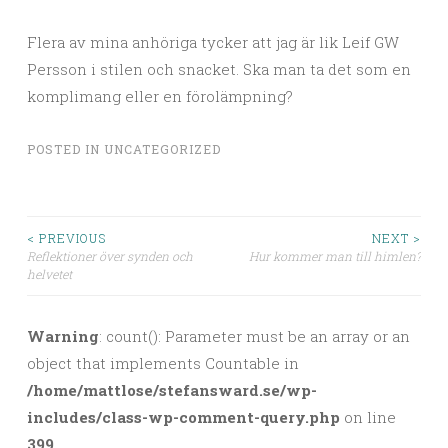
Flera av mina anhöriga tycker att jag är lik Leif GW
Persson i stilen och snacket. Ska man ta det som en
komplimang eller en förolämpning?
POSTED IN
UNCATEGORIZED
< PREVIOUS
NEXT >
Reflektioner över synden och
Hur kommer man till himlen?
Post navigation
helvetet
Warning
: count(): Parameter must be an array or an
object that implements Countable in
/home/mattlose/stefansward.se/wp-
includes/class-wp-comment-query.php
on line
399