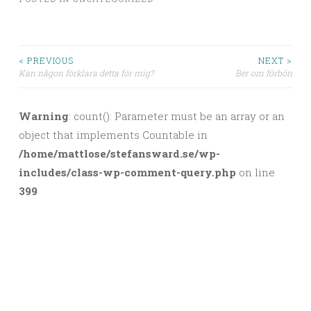
< PREVIOUS
NEXT >
Kan någon förklara detta för mig?
Ber om förbön
Post navigation
Warning
: count(): Parameter must be an array or an
object that implements Countable in
/home/mattlose/stefansward.se/wp-
includes/class-wp-comment-query.php
on line
399