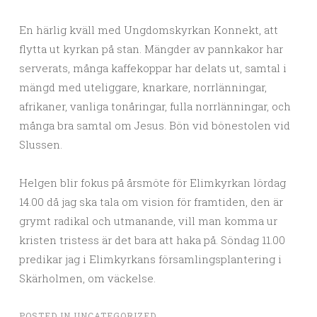
En härlig kväll med Ungdomskyrkan Konnekt, att
flytta ut kyrkan på stan. Mängder av pannkakor har
serverats, många kaffekoppar har delats ut, samtal i
mängd med uteliggare, knarkare, norrlänningar,
afrikaner, vanliga tonåringar, fulla norrlänningar, och
många bra samtal om Jesus. Bön vid bönestolen vid
Slussen.
Helgen blir fokus på årsmöte för Elimkyrkan lördag
14.00 då jag ska tala om vision för framtiden, den är
grymt radikal och utmanande, vill man komma ur
kristen tristess är det bara att haka på. Söndag 11.00
predikar jag i Elimkyrkans församlingsplantering i
Skärholmen, om väckelse.
POSTED IN
UNCATEGORIZED