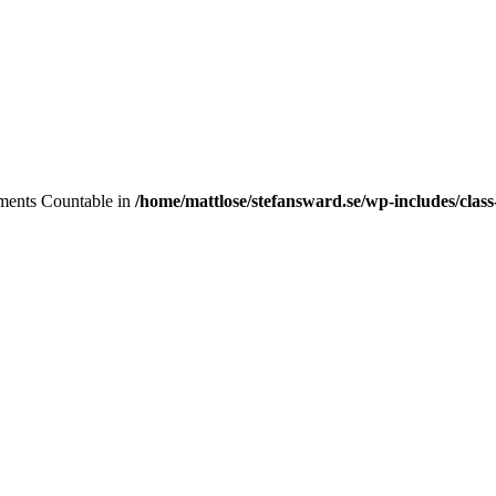
lements Countable in
/home/mattlose/stefansward.se/wp-includes/cla