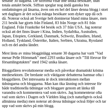
senaste 30 dagarna. De siffrorna visar inte unika besökare, utan
totala antalet besök. Siffran speglar nog ändå ganska bra
omfattningen på läsarna, även om en hel del läser denna blogg i stort
sett dagligen är det också många besökare som dyker upp då och
då. Noterar också att Sverige helt dominerar bland mina läsare, men
211 besök har gjorts från Finland, 83 från Norge och 81 från
England. Från Frankrike 64 besök och 37 från USA. Jag noterar
också att det finns läsare i Kina, Indien, Sydafrika, Australien,
Japan, Etiopien, Grekland, Danmark, Schweiz, Brasilien, Irland,
Holland, Tyskland, Österrike, Italien, Serbien, Ukraina, Ryssland
och en del andra länder.
Mest lästa av mina blogginlägg senaste 30 dagarna har varit ”Vad
menar Pelle Hörnmark” med 2293 unika läsare och ”Till försvar för
församlingstukten” med 1942 unika läsare.
Bloggsfären revolutionerar media och påverkar dramatiskt kristna
mediesektorn. De bredaste och viktigaste debatterna hamnar ofta i
bloggsfären. Det intressanta är dock interaktionen mellan
tidningarna och bloggarna. Man kan öka läsning och intresse för
både traditionella tidningar och bloggare genom att länka till
varandra och kommentera vad som skrivs. Jag kommenterar ofta
vad som skrivs i Dagen och Världen Idag (och naturligtvis också
allmänna media) men noterar att dessa tidningar också följer och tar
upp vad som skrivs på min blogg.