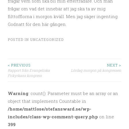
frågar vem som ska bli min efterträdare. Och man
frågar om vad det innebär att jag ska ta av mig
filttofflorna i morgon kväll. Men jag säger ingenting.
Godnatt för den här gången.
POSTED IN
UNCATEGORIZED
< PREVIOUS
NEXT >
Rapport från Evangeliska
Lördag morgon på kongressen
Post navigation
Frikyrkans kongress
Warning
: count(): Parameter must be an array or an
object that implements Countable in
/home/mattlose/stefansward.se/wp-
includes/class-wp-comment-query.php
on line
399