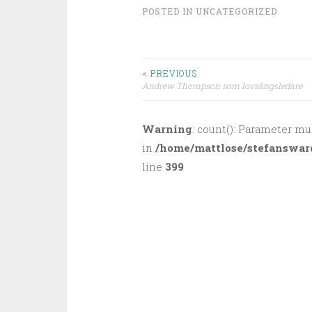
POSTED IN
UNCATEGORIZED
< PREVIOUS
Andrew Thompson som lovsångsledare
Post navigation
Warning
: count(): Parameter mu
in
/home/mattlose/stefanswar
line
399