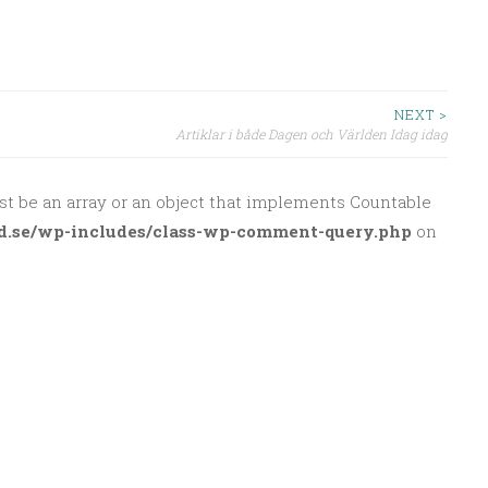
NEXT >
Artiklar i både Dagen och Världen Idag idag
st be an array or an object that implements Countable
d.se/wp-includes/class-wp-comment-query.php
on