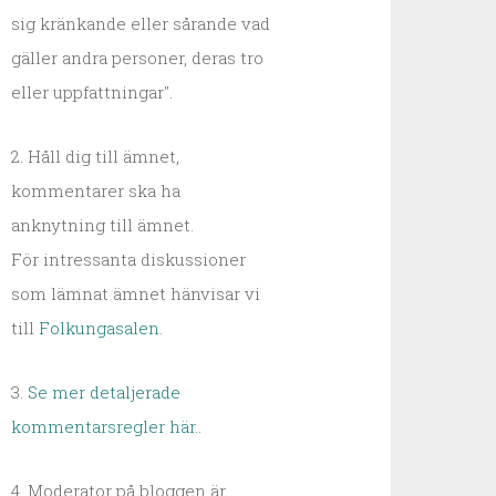
sig kränkande eller sårande vad
gäller andra personer, deras tro
eller uppfattningar".
2. Håll dig till ämnet,
kommentarer ska ha
anknytning till ämnet.
För intressanta diskussioner
som lämnat ämnet hänvisar vi
till
Folkungasalen
.
3.
Se mer detaljerade
kommentarsregler här.
.
4. Moderator på bloggen är