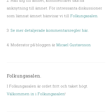
2. Håll dig till ämnet, kommentarer ska ha
anknytning till ämnet. För intressanta diskussioner
som lämnat ämnet hänvisar vi till
Folkungasalen
.
3.
Se mer detaljerade kommentarsregler här.
.
4. Moderator på bloggen är
Micael Gustavsson
Folkungasalen.
I Folkungasalen är ordet fritt och taket högt.
Välkommen in i Folkungasalen
!