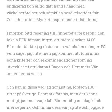
engagerad bön alltid gått hand i hand med
väckelserörelser och särskilda besökelsetider från
Gud, i historien. Mycket inspirerande tillställning.
I morgon bitti reser jag till Finnerödja för besök i den
lokala EFK-församlingen, ett möte klockan 14.00.
Efter det tänkte jag rösta innan vallokalen stänger. På
vem säger jag inte, men jag kommer att följa mina
egna kriterier och rekommendationer som jag
utvecklade i artiklarna i Dagen och Hemmets Vän
under denna vecka.
Och kan ni gissa vad jag gör just nu, lördag 21.00 –
tittar på Sverige-Danmark förstås, men det känns
motigt, just nu i varje fall. Bönen tidigare idag kändes
mer segerrik. Och innan dess var jag ute och joggade