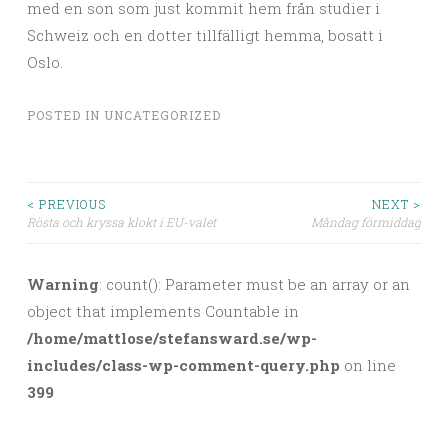
med en son som just kommit hem från studier i
Schweiz och en dotter tillfälligt hemma, bosatt i
Oslo.
POSTED IN
UNCATEGORIZED
< PREVIOUS
NEXT >
Rösta och kryssa klokt i EU-valet
Måndag förmiddag
Post navigation
Warning
: count(): Parameter must be an array or an
object that implements Countable in
/home/mattlose/stefansward.se/wp-
includes/class-wp-comment-query.php
on line
399