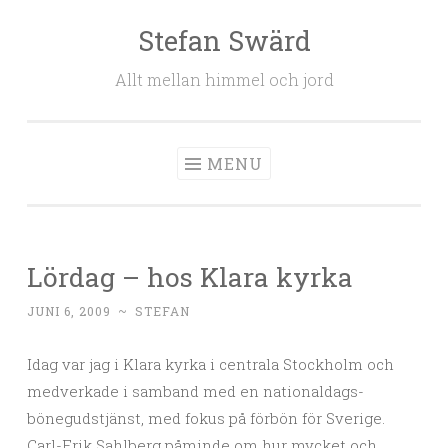
Stefan Swärd
Skip to content
Allt mellan himmel och jord
MENU
Lördag – hos Klara kyrka
JUNI 6, 2009
~
STEFAN
Idag var jag i Klara kyrka i centrala Stockholm och
medverkade i samband med en nationaldags-
bönegudstjänst, med fokus på förbön för Sverige.
Carl-Erik Sahlberg påminde om hur mycket och