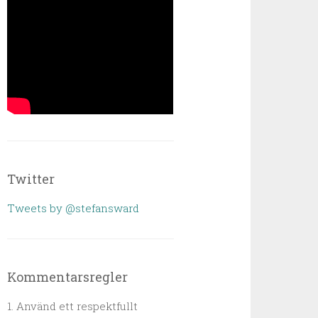
Twitter
Tweets by @stefansward
Kommentarsregler
1. Använd ett respektfullt