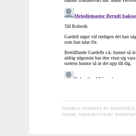
PROUDLY POWERED BY WORDPRESS
THEME: PENSCRATCH BY
WORDPRE