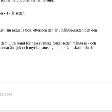
SS.COM
.