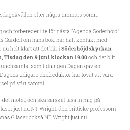
rsdagskvällen efter några timmars sömn.
g och förbereder lite för nästa ”Agenda Söderhöjd”
as Gardell om hans bok, har haft kontakt med
u helt klart att det blir i
Söderhöjdskyrkan
 Tisdag den 9 juni klockan 19.00
och det blir
rt lunchsamtal som tidningen Dagen gav en
Dagens tidigare chefredaktör har lovat att vara
yrsel på vårt samtal.
r det mötet, och ska särskilt läsa in mig på
läser just nu NT Wright, den brittiske professorn
nas G läser också NT Wright just nu.