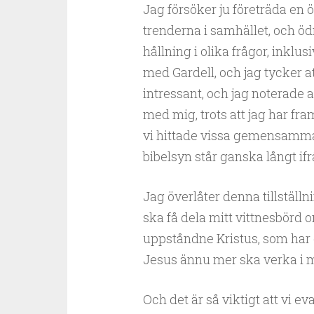
Jag försöker ju företräda en
trenderna i samhället, och öd
hållning i olika frågor, inkl
med Gardell, och jag tycker a
intressant, och jag noterade at
med mig, trots att jag har fra
vi hittade vissa gemensamma b
bibelsyn står ganska långt if
Jag överlåter denna tillställni
ska få dela mitt vittnesbörd 
uppståndne Kristus, som har gi
Jesus ännu mer ska verka i mit
Och det är så viktigt att vi ev