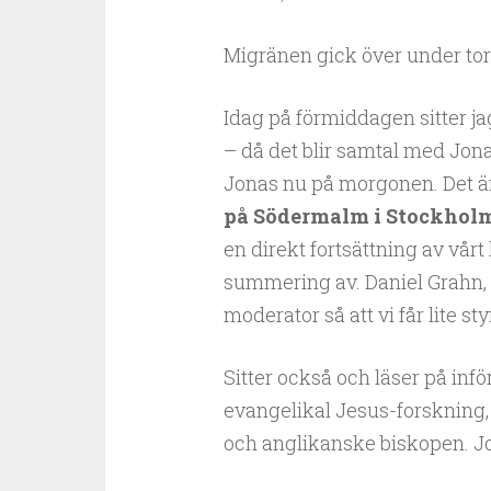
Migränen gick över under to
Idag på förmiddagen sitter ja
– då det blir samtal med Jon
Jonas nu på morgonen. Det är n
på Södermalm i Stockholm,
en direkt fortsättning av vå
summering av. Daniel Grahn, 
moderator så att vi får lite st
Sitter också och läser på infö
evangelikal Jesus-forskning, 
och anglikanske biskopen. Jo