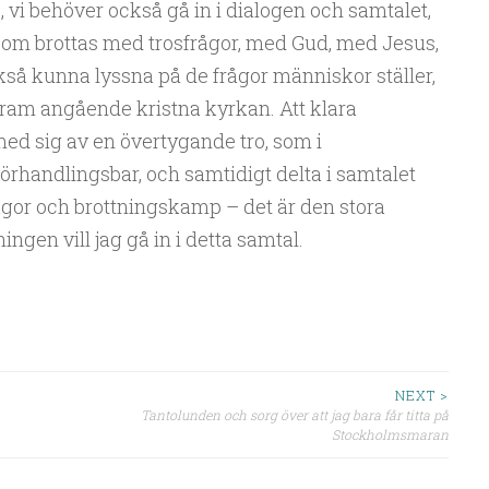
vi behöver också gå in i dialogen och samtalet,
om brottas med trosfrågor, med Gud, med Jesus,
så kunna lyssna på de frågor människor ställer,
ram angående kristna kyrkan. Att klara
ed sig av en övertygande tro, som i
örhandlingsbar, och samtidigt delta i samtalet
gor och brottningskamp – det är den stora
ngen vill jag gå in i detta samtal.
NEXT >
Tantolunden och sorg över att jag bara får titta på
Stockholmsmaran