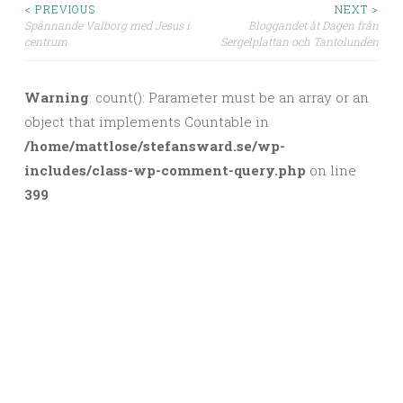
< PREVIOUS
NEXT >
Spännande Valborg med Jesus i
Bloggandet åt Dagen från
Post navigation
centrum
Sergelplattan och Tantolunden
Warning
: count(): Parameter must be an array or an
object that implements Countable in
/home/mattlose/stefansward.se/wp-
includes/class-wp-comment-query.php
on line
399