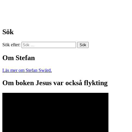
Sök
Sök efter:
Om Stefan
Läs mer om Stefan Swärd.
Om boken Jesus var också flykting