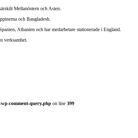
 särskilt Mellanöstern och Asien.
ilippinerna och Bangladesh.
, Spanien, Albanien och har medarbetare stationerade i England.
ten verksamhet.
ss-wp-comment-query.php
on line
399