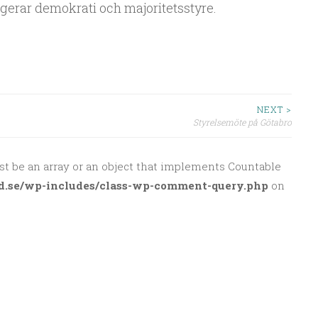
gerar demokrati och majoritetsstyre.
NEXT >
Styrelsemöte på Götabro
st be an array or an object that implements Countable
d.se/wp-includes/class-wp-comment-query.php
on