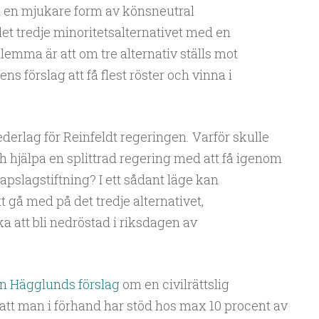
d en mjukare form av könsneutral
et tredje minoritetsalternativet med en
 dilemma är att om tre alternativ ställs mot
 förslag att få flest röster och vinna i
ederlag för Reinfeldt regeringen. Varför skulle
h hjälpa en splittrad regering med att få igenom
kapslagstiftning? I ett sådant läge kan
tt gå med på det tredje alternativet,
ika att bli nedröstad i riksdagen av
n Hägglunds förslag
om en civilrättslig
 att man i förhand har stöd hos max 10 procent av