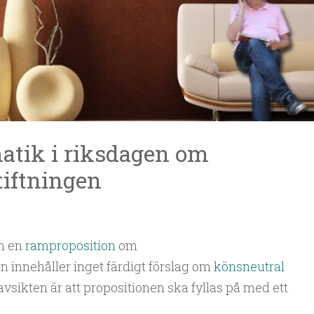
matik i riksdagen om
iftningen
am en
ramproposition
om
en innehåller inget färdigt förslag om
könsneutral
vsikten är att propositionen ska fyllas på med ett