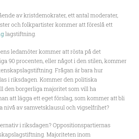
ående av kristdemokrater, ett antal moderater,
ster och folkpartister kommer att föreslå ett
ig
lagstiftning.
gens ledamöter kommer att rösta på det
vriga 90 procenten, eller något i den stilen, kommer
ktenskapslagstiftning. Frågan är bara hur
as i riksdagen. Kommer den politiska
ill den borgerliga majoritet som vill ha
n att lägga ett eget förslag, som kommer att bli
a nivå av samvetsklausul och vigselfrihet?
lternativ i riksdagen? Oppositionspartiernas
nskapslagstiftning. Majoriteten inom