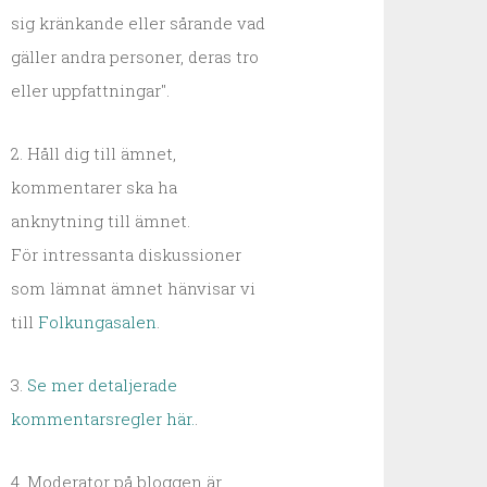
sig kränkande eller sårande vad
gäller andra personer, deras tro
eller uppfattningar".
2. Håll dig till ämnet,
kommentarer ska ha
anknytning till ämnet.
För intressanta diskussioner
som lämnat ämnet hänvisar vi
till
Folkungasalen
.
3.
Se mer detaljerade
kommentarsregler här.
.
4. Moderator på bloggen är