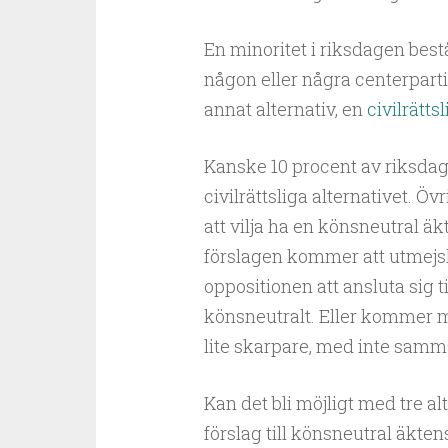
En minoritet i riksdagen best
någon eller några centerparti
annat alternativ, en
civilrättsl
Kanske 10 procent av riksda
civilrättsliga alternativet. Ö
att vilja ha en könsneutral ä
förslagen kommer att utmejsl
oppositionen att ansluta sig t
könsneutralt. Eller kommer ma
lite skarpare, med inte samm
Kan det bli möjligt med tre a
förslag till könsneutral äkte