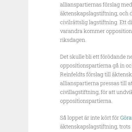
allianspartiernas förslag me
äktenskapslagstiftning, och d
civilrättslig lagstiftning. Ett
varandra kommer oppositionens
riksdagen.
Det skulle bli ett förödande n
oppositionspartierna gå in oc
Reinfeldts förslag till äktens
allianspartierna pressas till a
civillagstiftning, för att undv
oppositionspartierna.
Så loppet är inte kört för
Göra
äktenskapslagstiftning, trots