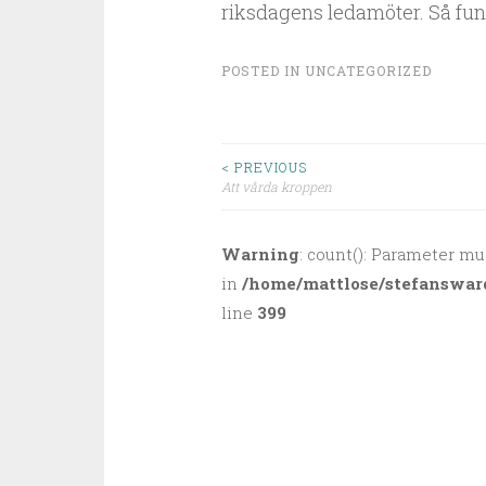
riksdagens ledamöter. Så fun
POSTED IN
UNCATEGORIZED
< PREVIOUS
Att vårda kroppen
Post navigation
Warning
: count(): Parameter mu
in
/home/mattlose/stefanswar
line
399