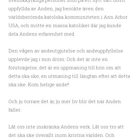
svenskkyrkliga personer som på ett nytt sätt blivit
uppfyllda av Anden, jag besökte även den
världsberömda katolska kommuniteten i Ann Arbor
USA, och mötte en massa katoliker där jag kunde
dela Andens erfarenhet med.
Den vågen av andeutgjutelse och andeuppfyllelse
upplevde jag i min dröm. Och det är inte en
förutsägelse, det är en uppmaning till bön om att
detta ska ske, en utmaning till längtan efter att detta
ska ske. Kom helige ande!!
Och ju torrare det är, ju mer liv blir det när Anden
faller.
Låt oss inte inskränka Andens verk. Låt oss tro att
det ska ske överallt inom kristna världen. Och