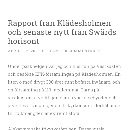
Rapport från Klädesholmen
och senaste nytt från Swärds
horisont
APRIL 8, 2026
~
STEFAN
~
0 KOMMENTARER
Under påskhelgen var jag och hustrun på Västkusten
och besökte EFK-församlingen på Klädesholmen. En
liten ö med drygt 300 året-runt bofasta invånare, och
en församling på 110 medlemmar. Öarna på
västkusten är verkligen gamla väckelsebygder och
arvet lever vidare genom frikyrkor som i förhållande
till folkmängden är extremt stora.
Älskar svenska frikyrkorörelsen. Dessa vitala