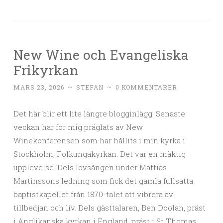
New Wine och Evangeliska
Frikyrkan
MARS 23, 2026
~
STEFAN
~
0 KOMMENTARER
Det här blir ett lite längre blogginlägg. Senaste
veckan har för mig präglats av New
Winekonferensen som har hållits i min kyrka i
Stockholm, Folkungakyrkan. Det var en mäktig
upplevelse. Dels lovsången under Mattias
Martinssons ledning som fick det gamla fullsatta
baptistkapellet från 1870-talet att vibrera av
tillbedjan och liv. Dels gästtalaren, Ben Doolan, präst
i Anglikanska kyrkan i England, präst i St Thomas