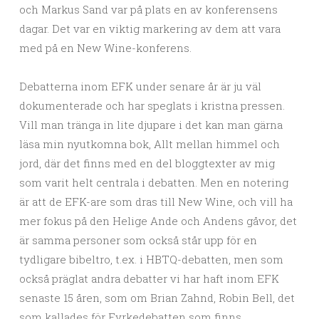
och Markus Sand var på plats en av konferensens
dagar. Det var en viktig markering av dem att vara
med på en New Wine-konferens.
Debatterna inom EFK under senare år är ju väl
dokumenterade och har speglats i kristna pressen.
Vill man tränga in lite djupare i det kan man gärna
läsa min nyutkomna bok, Allt mellan himmel och
jord, där det finns med en del bloggtexter av mig
som varit helt centrala i debatten. Men en notering
är att de EFK-are som dras till New Wine, och vill ha
mer fokus på den Helige Ande och Andens gåvor, det
är samma personer som också står upp för en
tydligare bibeltro, t.ex. i HBTQ-debatten, men som
också präglat andra debatter vi har haft inom EFK
senaste 15 åren, som om Brian Zahnd, Robin Bell, det
som kallades för Fyrkedebatten som finns