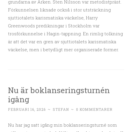
grundarna av Arken. Sten Nilsson var metodistpräst.
Förkunnelsen liknade också i stor utsträckning
sjuttiotalets karismatiska väckelse, Harry
Greenwoods predikningar i Stockholm var
trosförkunnelse i Hagin-tappning. En rimlig tolkning
är att det var en gren av sjuttiotalets karismatiska
väckelse, men i betydligt mer organiserade former.
Nu är boklanseringsturnén
igång
FEBRUARI 16, 2026
~
STEFAN
~
0 KOMMENTARER
Nu har jag satt igång min boklanseringsturné som