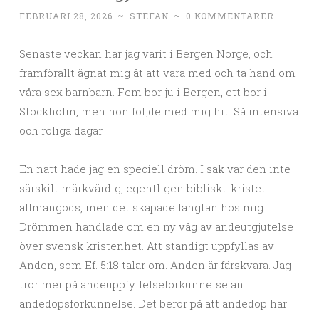
FEBRUARI 28, 2026
~
STEFAN
~
0 KOMMENTARER
Senaste veckan har jag varit i Bergen Norge, och
framförallt ägnat mig åt att vara med och ta hand om
våra sex barnbarn. Fem bor ju i Bergen, ett bor i
Stockholm, men hon följde med mig hit. Så intensiva
och roliga dagar.
En natt hade jag en speciell dröm. I sak var den inte
särskilt märkvärdig, egentligen bibliskt-kristet
allmängods, men det skapade längtan hos mig.
Drömmen handlade om en ny våg av andeutgjutelse
över svensk kristenhet. Att ständigt uppfyllas av
Anden, som Ef. 5:18 talar om. Anden är färskvara. Jag
tror mer på andeuppfyllelseförkunnelse än
andedopsförkunnelse. Det beror på att andedop har