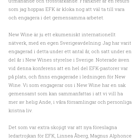
utmanande och trosstärkande. Frankner är en resurs
som jag hoppas EFK är kloka nog att väl ta till vara
och engagera i det gemensamma arbetet.
New Wine är ju ett ekumeniskt internationellt
nätverk, med en egen Sverigeavdelning. Jag har varit
engagerad i detta under ett antal år, och satt under en
del år i New Wines styrelse i Sverige. Noterade även
vid denna konferens att en hel del EFK-pastorer var
på plats, och finns engagerade i ledningen för New
Wine. Vi som engagerar oss i New Wine har en sak
gemensamt som kan sammanfattas i att vi vill ha
mer av helig Ande, i våra församlingar och personliga
kristna liv.
Det som var extra skojigt var att nya föreslagna
ledartrojkan för EFK, Linnea Åberg, Magnus Alphonce