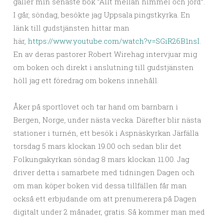
gäller min senaste bok ”Allt mellan himmel och jord”.
I går, söndag, besökte jag Uppsala pingstkyrka. En
länk till gudstjänsten hittar man
här,
https://www.youtube.com/watch?v=SGiR26B1nsI
.
En av deras pastorer Robert Wirehag intervjuar mig
om boken och direkt i anslutning till gudstjänsten
höll jag ett föredrag om bokens innehåll.
Åker på sportlovet och tar hand om barnbarn i
Bergen, Norge, under nästa vecka. Därefter blir nästa
stationer i turnén, ett besök i Aspnäskyrkan Järfälla
torsdag 5 mars klockan 19.00 och sedan blir det
Folkungakyrkan söndag 8 mars klockan 11.00. Jag
driver detta i samarbete med tidningen Dagen och
om man köper boken vid dessa tillfällen får man
också ett erbjudande om att prenumerera på Dagen
digitalt under 2 månader, gratis. Så kommer man med