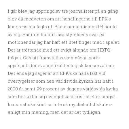
I går blev jag uppringd av tre journalister på en gång,
blev då medveten om att handlingarna till EFK:s
kongress har lagts ut. Bland annat radions P4 hörde
av sig. Har inte hunnit läsa styrelsens svar på
motioner där jag har haft ett litet finger med i spelet.
Det är tröttande med ett evigt ältande om HBTQ-
frågan. Och att framställas som någon sorts
spjutspets för evangelikal teologisk konservatism.
Det enda jag säger är att EFK ska hålla fast vid
övertygelser som den världsvida kyrkan har haft i
2000 år, samt 99 procent av dagens världsvida kyrka
som betraktar sig evangelikala kristna eller pingst-
karismatiska kristna. Inte så mycket att diskutera
enligt min mening, men det är det tydligen.