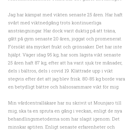
Jag har kämpat med vikten senaste 25 åren. Har haft
svårt med viktnedgång trots kontinuerliga
ansträngningar. Har dock varit duktig på att träna,
gått på gym senaste 20 åren, joggat och promenerat.
Försökt äta mycket frukt och grönsaker. Det har inte
hjälpt. Väger idag 95 kg, har som lägsta vikt senaste
25 åren haft 87 kg, efter att ha varit sjuk tre månader,
dels i bältros, dels i covid 19. Klättrade upp i vikt
stegvis efter det att jag blev frisk. 80-85 kg borde vara
en betydligt bättre och hälsosammare vikt för mig.
Min vårdcentralläkare har nu skrivit ut Mounjaro till
mig, ska ta en spruta en gång i veckan, enligt de nya
behandlingsmetoderna som har slagit igenom. Det
minskar aptiten. Enligt senaste erfarenheter och