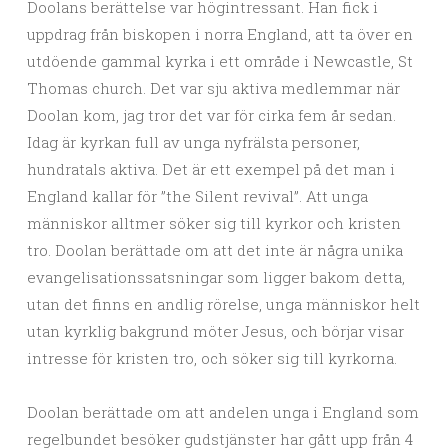
Doolans berättelse var högintressant. Han fick i
uppdrag från biskopen i norra England, att ta över en
utdöende gammal kyrka i ett område i Newcastle, St
Thomas church. Det var sju aktiva medlemmar när
Doolan kom, jag tror det var för cirka fem år sedan.
Idag är kyrkan full av unga nyfrälsta personer,
hundratals aktiva. Det är ett exempel på det man i
England kallar för ”the Silent revival”. Att unga
människor alltmer söker sig till kyrkor och kristen
tro. Doolan berättade om att det inte är några unika
evangelisationssatsningar som ligger bakom detta,
utan det finns en andlig rörelse, unga människor helt
utan kyrklig bakgrund möter Jesus, och börjar visar
intresse för kristen tro, och söker sig till kyrkorna.
Doolan berättade om att andelen unga i England som
regelbundet besöker gudstjänster har gått upp från 4