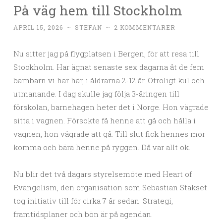
På väg hem till Stockholm
APRIL 15, 2026
~
STEFAN
~
2 KOMMENTARER
Nu sitter jag på flygplatsen i Bergen, för att resa till
Stockholm. Har ägnat senaste sex dagarna åt de fem
barnbarn vi har här, i åldrarna 2-12 år. Otroligt kul och
utmanande. I dag skulle jag följa 3-åringen till
förskolan, barnehagen heter det i Norge. Hon vägrade
sitta i vagnen. Försökte få henne att gå och hålla i
vagnen, hon vägrade att gå. Till slut fick hennes mor
komma och bära henne på ryggen. Då var allt ok.
Nu blir det två dagars styrelsemöte med Heart of
Evangelism, den organisation som Sebastian Stakset
tog initiativ till för cirka 7 år sedan. Strategi,
framtidsplaner och bön är på agendan.