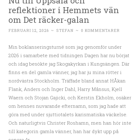
Nu till Uppsala och
reflektioner i Hemmets vän
om Det räcker-galan
FEBRUARI 12, 2026
~
STEFAN
~
0 KOMMENTARER
Min boklanseringsturné som jag genomför under
2026 i samarbete med tidningen Dagen har nu börjat
och idag besökte jag Skogakyrkan i Kungsängen. Där
finns en del gamla vänner, jag har ju mina rötter i
nordvästra Stockholm. Träffade bland annat HÅkan
Flank, Anders och Inger Dahl, Harry Månsus, Kjell
Waern och Stojan Gajicki, och Kerstin Ekholm, osäker
om hennes nuvarande efternamn, som jag hade att
göra med under sjuttiotalets karismatiska väckelse.
Och naturligtvis Christer Roshamn, men han hör inte
till kategorin gamla vänner, han har dykt upp på
senare år.