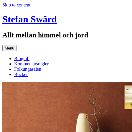
Skip to content
Stefan Swärd
Allt mellan himmel och jord
Menu
Biografi
Kommentarsregler
Folkungasalen
Böcker