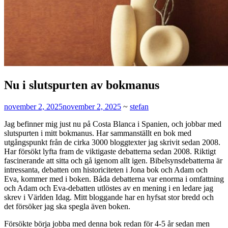
Nu i slutspurten av bokmanus
november 2, 2025
november 2, 2025
~
stefan
Jag befinner mig just nu på Costa Blanca i Spanien, och jobbar med
slutspurten i mitt bokmanus. Har sammanställt en bok med
utgångspunkt från de cirka 3000 bloggtexter jag skrivit sedan 2008.
Har försökt lyfta fram de viktigaste debatterna sedan 2008. Riktigt
fascinerande att sitta och gå igenom allt igen. Bibelsynsdebatterna är
intressanta, debatten om historiciteten i Jona bok och Adam och
Eva, kommer med i boken. Båda debatterna var enorma i omfattning
och Adam och Eva-debatten utlöstes av en mening i en ledare jag
skrev i Världen Idag. Mitt bloggande har en hyfsat stor bredd och
det försöker jag ska spegla även boken.
Försökte börja jobba med denna bok redan för 4-5 år sedan men