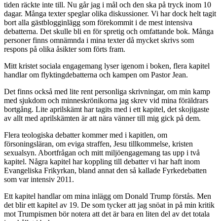
tiden räckte inte till. Nu går jag i mål och den ska på tryck inom 10
dagar. Många texter speglar olika diskussioner. Vi har dock helt tagit
bort alla gästblogginlägg som förekommit i de mest intensiva
debatterna. Det skulle bli en för spretig och omfattande bok. Många
personer finns omnämnda i mina texter då mycket skrivs som
respons på olika åsikter som förts fram.
Mitt kristet sociala engagemang lyser igenom i boken, flera kapitel
handlar om flyktingdebatterna och kampen om Pastor Jean.
Det finns också med lite rent personliga skrivningar, om min kamp
med sjukdom och minneskrönikorna jag skrev vid mina föräldrars
bortgång. Lite aprilskämt har tagits med i ett kapitel, det skojigaste
av allt med aprilskämten är att nära vänner till mig gick på dem.
Flera teologiska debatter kommer med i kapitlen, om
försoningsläran, om eviga straffen, Jesu tillkommelse, kristen
sexualsyn. Abortfrågan och mitt miljöengagemang tas upp i två
kapitel. Några kapitel har koppling till debatter vi har haft inom
Evangeliska Frikyrkan, bland annat den så kallade Fyrkedebatten
som var intensiv 2011.
Ett kapitel handlar om mina inlägg om Donald Trump förstås. Men
det blir ett kapitel av 19. De som tycker att jag snöat in på min kritik
mot Trumpismen bör notera att det är bara en liten del av det totala