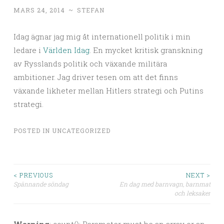
MARS 24, 2014
~
STEFAN
Idag ägnar jag mig åt internationell politik i min
ledare i
Världen Idag
. En mycket kritisk granskning
av Rysslands politik och växande militära
ambitioner. Jag driver tesen om att det finns
växande likheter mellan Hitlers strategi och Putins
strategi.
POSTED IN
UNCATEGORIZED
< PREVIOUS
NEXT >
Spännande söndag
En dag med barnvagn, barnmat
Post navigation
och leksaker