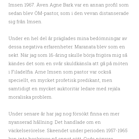
Imsen 1967. Även Agne Bark var en annan profil som
sedan blev ÖM-pastor, som i den vevan distanserade
sig från Imsen.
Under en hel del år präglades mina bedömningar av
dessa negativa erfarenheter. Maranata blev som en
sekt. När jag som 16-åring skulle börja frigöra mig så
kändes det som en svår skuldkänsla att gå på möten
i Filadelfia. Arne Imsen som pastor var också
speciellt, en mycket profetisk predikant, men
samtidigt en mycket auktoritär ledare med rejäla
moraliska problem.
Under senare år har jag nog försökt finna en mer
nyanserad hållning. Det handlade om en
väckelserörelse. Skeendet under perioden 1957-1965
kan inte beskrivas på annat sätt. Guds närvaro