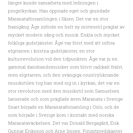
längre kunde samarbeta med ledningen i
pingstkyrkan. Han öppnade eget och grundade
Maranataförsamlingen i Skien. Det var en stor
framgång. Åge införde en helt ny mötesstil präglat av
mycket modern sång och musik. Enkla och mycket
folkliga gudstjänster. Åge var först med att införa
elgitarren i kristna gudstjänster, en stor
kulturrevolution vid den tidpunkten. Åge var ju en
gammal dansbandsmusiker som blivit radikalt frälst,
men elgitarren, och den svängiga countryliknande
musikstilen tog han med sig in i kyrkan, det var en
stor revolution med den musikstil som Samuelsen
lanserade och som präglade även Maranata i Sverige.
Snart började en Maranataförsamling i Oslo, och de
som började i Sverige kom i kontakt med norska
Maranataväckelsen. Det var Donald Bergagård, Erik
Gunnar Eriksson och Arne Imsen. Pingstpredikanter