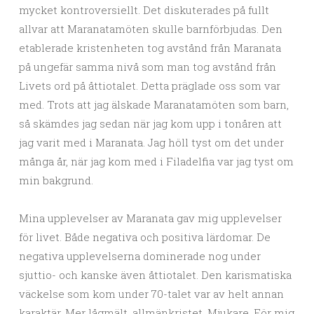
mycket kontroversiellt. Det diskuterades på fullt
allvar att Maranatamöten skulle barnförbjudas. Den
etablerade kristenheten tog avstånd från Maranata
på ungefär samma nivå som man tog avstånd från
Livets ord på åttiotalet. Detta präglade oss som var
med. Trots att jag älskade Maranatamöten som barn,
så skämdes jag sedan när jag kom upp i tonåren att
jag varit med i Maranata. Jag höll tyst om det under
många år, när jag kom med i Filadelfia var jag tyst om
min bakgrund.
Mina upplevelser av Maranata gav mig upplevelser
för livet. Både negativa och positiva lärdomar. De
negativa upplevelserna dominerade nog under
sjuttio- och kanske även åttiotalet. Den karismatiska
väckelse som kom under 70-talet var av helt annan
karaktär. Mer lågmält, allmänkristet. Mjukare. För mig