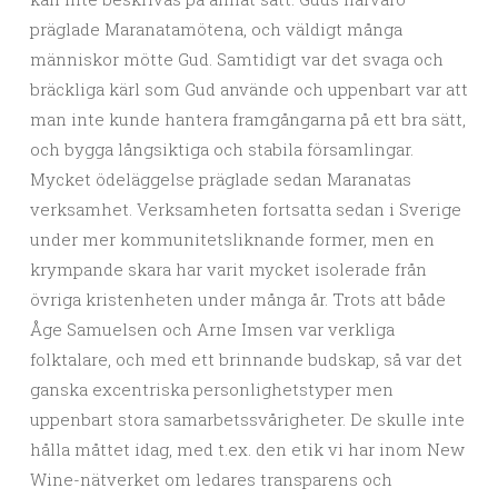
präglade Maranatamötena, och väldigt många
människor mötte Gud. Samtidigt var det svaga och
bräckliga kärl som Gud använde och uppenbart var att
man inte kunde hantera framgångarna på ett bra sätt,
och bygga långsiktiga och stabila församlingar.
Mycket ödeläggelse präglade sedan Maranatas
verksamhet. Verksamheten fortsatta sedan i Sverige
under mer kommunitetsliknande former, men en
krympande skara har varit mycket isolerade från
övriga kristenheten under många år. Trots att både
Åge Samuelsen och Arne Imsen var verkliga
folktalare, och med ett brinnande budskap, så var det
ganska excentriska personlighetstyper men
uppenbart stora samarbetssvårigheter. De skulle inte
hålla måttet idag, med t.ex. den etik vi har inom New
Wine-nätverket om ledares transparens och