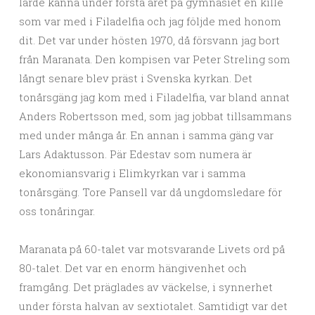
lärde känna under första året på gymnasiet en kille
som var med i Filadelfia och jag följde med honom
dit. Det var under hösten 1970, då försvann jag bort
från Maranata. Den kompisen var Peter Streling som
långt senare blev präst i Svenska kyrkan. Det
tonårsgäng jag kom med i Filadelfia, var bland annat
Anders Robertsson med, som jag jobbat tillsammans
med under många år. En annan i samma gäng var
Lars Adaktusson. Pär Edestav som numera är
ekonomiansvarig i Elimkyrkan var i samma
tonårsgäng. Tore Pansell var då ungdomsledare för
oss tonåringar.
Maranata på 60-talet var motsvarande Livets ord på
80-talet. Det var en enorm hängivenhet och
framgång. Det präglades av väckelse, i synnerhet
under första halvan av sextiotalet. Samtidigt var det