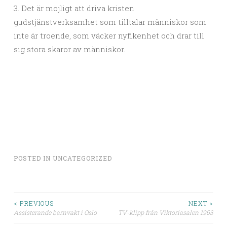
3. Det är möjligt att driva kristen
gudstjänstverksamhet som tilltalar människor som
inte är troende, som väcker nyfikenhet och drar till
sig stora skaror av människor.
POSTED IN
UNCATEGORIZED
< PREVIOUS
NEXT >
Assisterande barnvakt i Oslo
TV-klipp från Viktoriasalen 1963
Post navigation