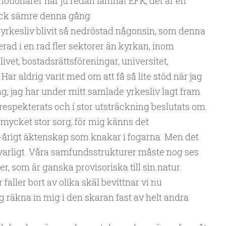
otionärer har ju redan lämnat EFK, det är en
gick sämre denna gång.
a yrkesliv blivit så nedröstad någonsin, som denna
rad i en rad fler sektorer än kyrkan, inom
livet, bostadsrättsföreningar, universitet,
ar aldrig varit med om att få så lite stöd när jag
ag, jag har under mitt samlade yrkesliv lagt fram
respekterats och i stor utsträckning beslutats om.
 mycket stor sorg, för mig känns det
-årigt äktenskap som knakar i fogarna. Men det
lvarligt. Våra samfundsstrukturer måste nog ses
, som är ganska provisoriska till sin natur.
 faller bort av olika skäl bevittnar vi nu
g räkna in mig i den skaran fast av helt andra