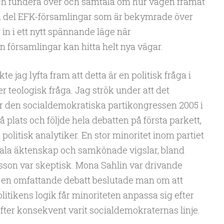
och fundera över och samtala om hur vägen framåt
r en del EFK-församlingar som är bekymrade över
 in i ett nytt spännande läge när
församlingar kan hitta helt nya vägar.
te jag lyfta fram att detta är en politisk fråga i
er teologisk fråga. Jag strök under att det
ar den socialdemokratiska partikongressen 2005 i
plats och följde hela debatten på första parkett,
 politisk analytiker. En stor minoritet inom partiet
rala äktenskap och samkönade vigslar, bland
sson var skeptisk. Mona Sahlin var drivande
r en omfattande debatt beslutade man om att
litikens logik får minoriteten anpassa sig efter
efter konsekvent varit socialdemokraternas linje.