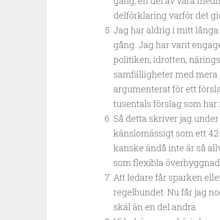
gång, en del av våra medm
delförklaring varför det 
Jag har aldrig i mitt lång
gång. Jag har varit engage
politiken, idrotten, närings
samfälligheter med mera. H
argumenterat för ett försl
tusentals förslag som har 
Så detta skriver jag under
känslomässigt som ett 42
kanske ändå inte är så al
som flexibla överbyggnader
Att ledare får sparken eller
regelbundet. Nu får jag no
skäl än en del andra.