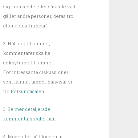
sig kränkande eller sårande vad
gäller andra personer, deras tro
eller uppfattningar".
2. Håll dig till ämnet,
kommentarer ska ha
anknytning till ämnet.
För intressanta diskussioner
som lämnat ämnet hänvisar vi
till
Folkungasalen
.
3.
Se mer detaljerade
kommentarsregler här.
.
4. Moderator på bloggen är