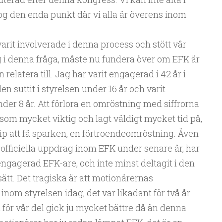
är nog den enda punkt där vi alla är överens inom
rit involverade i denna process och stött vår
 i denna fråga, måste nu fundera över om EFK är
atera till. Jag har varit engagerad i 42 år i
n suttit i styrelsen under 16 år och varit
er 8 år. Att förlora en omröstning med siffrorna
 som mycket viktig och lagt väldigt mycket tid på,
cip att få sparken, en förtroendeomröstning. Även
 officiella uppdrag inom EFK under senare år, har
ngagerad EFK-are, och inte minst deltagit i den
sätt. Det tragiska är att motionärernas
inom styrelsen idag, det var likadant för två år
ör vår del gick ju mycket bättre då än denna