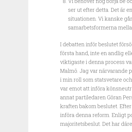
Vi behöver nog börja be 
ser ut efter detta. Det ä
situationen. Vi kanske går
samarbetsformerna mellan 
I debatten inför beslutet försök
första hand, inte en andlig ell
viktigaste i denna process v
Malmö. Jag var närvarande på 
i min roll som statsvetare och
var emot att införa könsneut
annat partiledaren Göran Per
kraften bakom beslutet. Efte
införa denna reform. Enligt po
majoritetsbeslut. Det har där