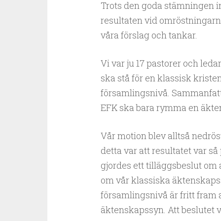
Trots den goda stämningen in
resultaten vid omröstningarn
våra förslag och tankar.
Vi var ju 17 pastorer och led
ska stå för en klassisk krist
församlingsnivå. Sammanfatt
EFK ska bara rymma en äkten
Vår motion blev alltså nedrö
detta var att resultatet var så 
gjordes ett tilläggsbeslut om
om vår klassiska äktenskapssy
församlingsnivå är fritt fram
äktenskapssyn. Att beslutet 