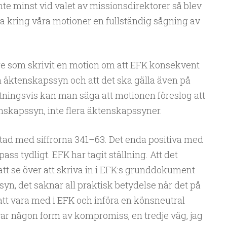
te minst vid valet av missionsdirektorer så blev
a kring våra motioner en fullständig sågning av
are som skrivit en motion om att EFK konsekvent
en äktenskapssyn och att det ska gälla även på
ningsvis kan man säga att motionen föreslog att
skapssyn, inte flera äktenskapssyner.
stad med siffrorna 341–63. Det enda positiva med
pass tydligt. EFK har tagit ställning. Att det
 att se över att skriva in i EFK:s grunddokument
n, det saknar all praktisk betydelse när det på
 att vara med i EFK och införa en könsneutral
var någon form av kompromiss, en tredje väg, jag