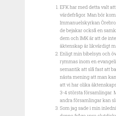
EFK har med detta valt at
värdefrågor. Man bör komm
Immanuelskyrkan Örebro, 
de bejakar också en samk
dem och IMK är att de inte
äktenskap är likvärdigt me
Enligt min bibelsyn och ö
rymmas inom en evangeli
semantik att slå fast att 
nästa mening att man ka
att vi har olika äktenskap
3-4 största församlingar. 
andra församlingar kan sl
Som jag sade i min inledn
denna fråga vara slutdisku