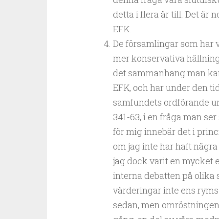
detta i flera år till. Det 
EFK.
De församlingar som har va
mer konservativa hållning
det sammanhang man kan rel
EFK, och har under den tide
samfundets ordförande und
341-63, i en fråga man ser
för mig innebär det i prin
om jag inte har haft några
jag dock varit en mycket e
interna debatten på olika 
värderingar inte ens ryms 
sedan, men omröstningen f