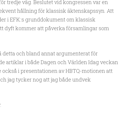
 för tredje väg. Beslutet vid kongressen var en
ekvent hållning för klassisk äktenskapssyn. Att
ader i EFK::s grunddokument om klassisk
 ett dyft kommer att påverka församlingar som
å detta och bland annat argumenterat för
 artiklar i både Dagen och Världen Idag veckan
e också i presentationen av HBTQ-motionen att
och jag tycker nog att jag både undvek
.