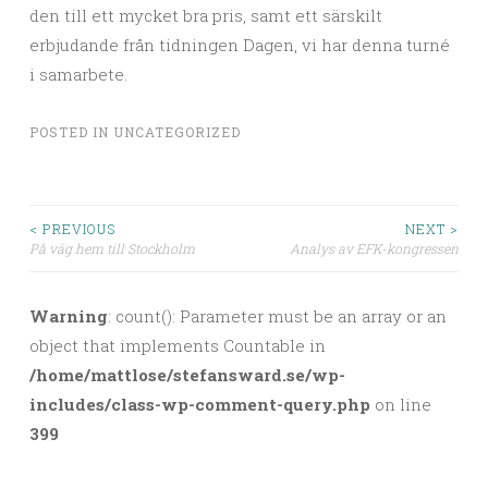
den till ett mycket bra pris, samt ett särskilt
erbjudande från tidningen Dagen, vi har denna turné
i samarbete.
POSTED IN
UNCATEGORIZED
< PREVIOUS
NEXT >
På väg hem till Stockholm
Analys av EFK-kongressen
Post navigation
Warning
: count(): Parameter must be an array or an
object that implements Countable in
/home/mattlose/stefansward.se/wp-
includes/class-wp-comment-query.php
on line
399