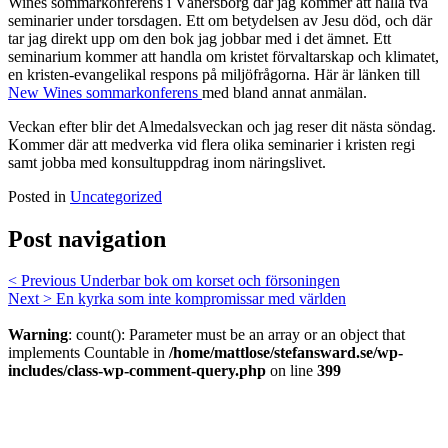
Wines sommarkonferens i Vänersborg där jag kommer att hålla två
seminarier under torsdagen. Ett om betydelsen av Jesu död, och där
tar jag direkt upp om den bok jag jobbar med i det ämnet. Ett
seminarium kommer att handla om kristet förvaltarskap och klimatet,
en kristen-evangelikal respons på miljöfrågorna. Här är länken till
New Wines sommarkonferens
med bland annat anmälan.
Veckan efter blir det Almedalsveckan och jag reser dit nästa söndag.
Kommer där att medverka vid flera olika seminarier i kristen regi
samt jobba med konsultuppdrag inom näringslivet.
Posted in
Uncategorized
Post navigation
< Previous
Underbar bok om korset och försoningen
Next >
En kyrka som inte kompromissar med världen
Warning
: count(): Parameter must be an array or an object that
implements Countable in
/home/mattlose/stefansward.se/wp-
includes/class-wp-comment-query.php
on line
399