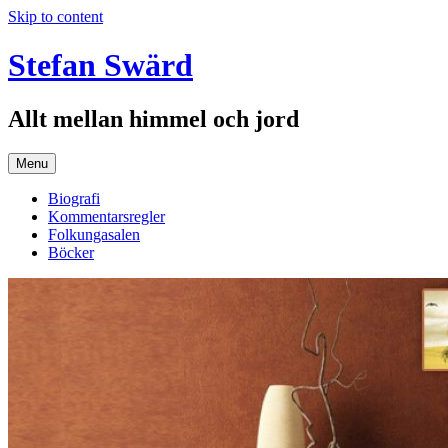
Skip to content
Stefan Swärd
Allt mellan himmel och jord
Menu
Biografi
Kommentarsregler
Folkungasalen
Böcker