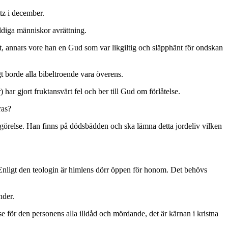
itz i december.
yldiga människor avrättning.
kt, annars vore han en Gud som var likgiltig och släpphänt för ondskan
gt borde alla bibeltroende vara överens.
ar gjort fruktansvärt fel och ber till Gud om förlåtelse.
ras?
gottgörelse. Han finns på dödsbädden och ska lämna detta jordeliv vilken
 Enligt den teologin är himlens dörr öppen för honom. Det behövs
nder.
se för den personens alla illdåd och mördande, det är kärnan i kristna