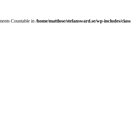
lements Countable in
/home/mattlose/stefansward.se/wp-includes/cla