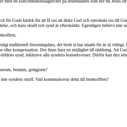
er med en koncentrationslägerchef på dödsbädden som ber till Jesus o
tryck för Guds kärlek för att få oss att älska Gud och omvända oss till 
else, och hans skuld och synd är efterskänkt. Egentligen behövs inte nå
ttsoffren.
gt traditionell försoningslära, det brott ni har utsatts för är så vidrigt,
e eller kompensation. Det finns bara en möjlighet till räddning. Att Gud 
världens synd, inklusive alla syndens konsekvenser. Därför kan den störs
erats, betalats, gottgjorts?
nte syndens straff. Vad kommunicerar detta till brottsoffren?