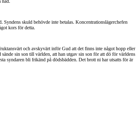
m nåd.
Gud. Syndens skuld behövde inte betalas. Koncentrationslägerchefen
got kors för detta.
 fruktansvärt och avskyvärt inför Gud att det finns inte något hopp eller
sände sin son till världen, att han utgav sin son för att dö för världens
ta syndaren bli frikänd på dödsbädden. Det brott ni har utsatts för är