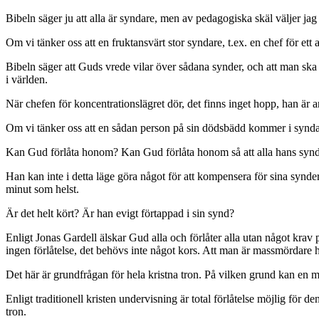
Bibeln säger ju att alla är syndare, men av pedagogiska skäl väljer jag 
Om vi tänker oss att en fruktansvärt stor syndare, t.ex. en chef för et
Bibeln säger att Guds vrede vilar över sådana synder, och att man ska 
i världen.
När chefen för koncentrationslägret dör, det finns inget hopp, han är a
Om vi tänker oss att en sådan person på sin dödsbädd kommer i syndanöd
Kan Gud förlåta honom? Kan Gud förlåta honom så att alla hans synde
Han kan inte i detta läge göra något för att kompensera för sina synder,
minut som helst.
Är det helt kört? Är han evigt förtappad i sin synd?
Enligt Jonas Gardell älskar Gud alla och förlåter alla utan något kr
ingen förlåtelse, det behövs inte något kors. Att man är massmördare 
Det här är grundfrågan för hela kristna tron. På vilken grund kan en m
Enligt traditionell kristen undervisning är total förlåtelse möjlig för
tron.