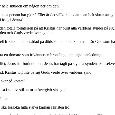
ker hela skulden om någon ber om det?
a person har gjort? Eller är det villkorat av att man helt slutar att sy
 tro på Jesus?
den totala förlåtelsen på att Kristus har burit alla världens synder på si
ynden och Guds vrede över synden.
 helt frikänd, helt benådad på dödsbädden, och komma inför Gud som han
vara en domare som frikänner en brottsling utan någon anledning.
affet, Jesus har burit domen, Jesus har tagit på sig alla syndens konsekv
d, Kristus tog inte på sig Guds vrede över världens synd.
sker på korset?
sa i sin livsstil att man övergivit sin synd.
bädden.
a försöka hitta själva kärnan i kristen tro.