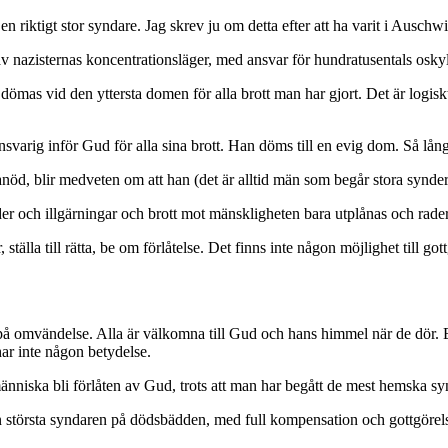
en riktigt stor syndare. Jag skrev ju om detta efter att ha varit i Auschw
t av nazisternas koncentrationsläger, med ansvar för hundratusentals osk
dömas vid den yttersta domen för alla brott man har gjort. Det är logis
nsvarig inför Gud för alla sina brott. Han döms till en evig dom. Så lån
, blir medveten om att han (det är alltid män som begår stora synder) h
r och illgärningar och brott mot mänskligheten bara utplånas och rade
 ställa till rätta, be om förlåtelse. Det finns inte någon möjlighet till 
av på omvändelse. Alla är välkomna till Gud och hans himmel när de dör.
har inte någon betydelse.
änniska bli förlåten av Gud, trots att man har begått de mest hemska sy
 den största syndaren på dödsbädden, med full kompensation och gottgörel