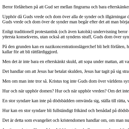
Beror förlåtelsen på att Gud ser mellan fingrarna och bara efterskän
Upphör då Guds vrede och dom över alla de synder och illgärningar denn
Guds vrede och dom över de synder man begår efter det att man börjat
Enligt traditionell protestantisk (och även katolsk) undervisning beror 
yttersta konsekvens, utan också att syndens straff, Guds dom över s
På den grunden kan en nazikoncentrationslägerchef bli helt förlåten,
kallar för att bli rättfärdiggjord.
Men det är inte bara en efterskänkt skuld, att sopa under mattan, att 
Det handlar om att Jesus har betalat skulden, Jesus har tagit på sig str
Men om man inte tror så. Kristus tog inte Guds dom över världens syn
Hur och när upphör domen? Hur och när upphör vreden? Om det inte 
En stor syndare kan inte på dödsbädden omvända sig, ställa till rätta, vi
Hur kan en stor syndare bli fullständigt frikänd och benådad på döds
Det är detta som evangeliet och kristendomen handlar om, om man nu sk