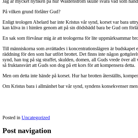
Jag är mycket nyfiken på hur Waldenström skulle svara vad som händ
På vilken grund förlåter Gud?
Enligt teologen Abelard bar inte Kristus vår synd, korset var bara ut
kan kliva in i himlen genom att på sin dödsbädd bara be Gud om förlåt
En sak som förvånar mig är att teologerna för lite uppmärksammar bro
Till människorna som avrättades i koncentrationslägren är budskapet enli
räddning för den som har utfört brottet. Det finns inte någon gottgörels
synd, han tog på sig straffet, skulden, domen, all Guds vrede över all 
så fruktansvärt att Guds son dog på ett kors för att kompensera detta.
Men om detta inte hände på korset. Hur har brotten återställts, kompens
Om Kristus bara i allmänhet bar vår synd, syndens konsekvenser men i
Posted in
Uncategorized
Post navigation