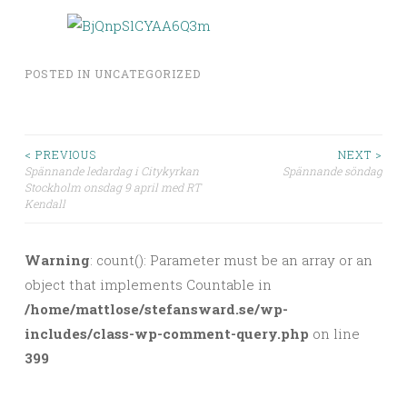
POSTED IN
UNCATEGORIZED
< PREVIOUS
NEXT >
Spännande ledardag i Citykyrkan
Spännande söndag
Post navigation
Stockholm onsdag 9 april med RT
Kendall
Warning
: count(): Parameter must be an array or an
object that implements Countable in
/home/mattlose/stefansward.se/wp-
includes/class-wp-comment-query.php
on line
399