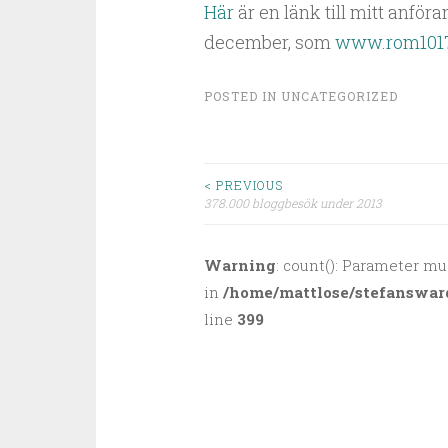
Här
är en länk till mitt anfö
december, som
www.rom1017
POSTED IN
UNCATEGORIZED
< PREVIOUS
378.000 bloggbesök under 2013
Post navigation
Warning
: count(): Parameter mu
in
/home/mattlose/stefanswar
line
399