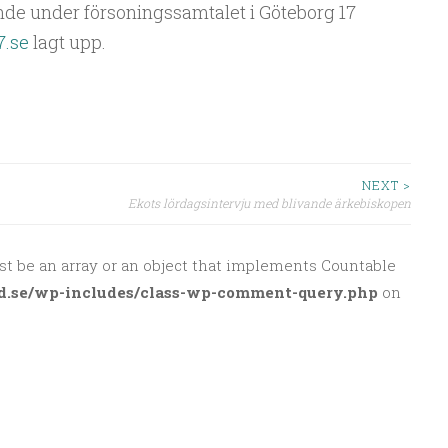
rande under försoningssamtalet i Göteborg 17
.se
lagt upp.
NEXT >
Ekots lördagsintervju med blivande ärkebiskopen
st be an array or an object that implements Countable
d.se/wp-includes/class-wp-comment-query.php
on