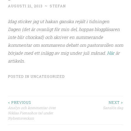
AUGUSTI 21, 2013
~
STEFAN
Idag sticker jag ut hakan ganska rejält i tidningen
Dagen (det är ovanligt för min del, hoppas bloggläsaren
inte blir chockad) och skriver en summerande
kommentar om sommarens debatt om pastorsrollen som
började med ett inlägg av mig under juli månad.
Här
är
artikeln.
POSTED IN
UNCATEGORIZED
< PREVIOUS
NEXT >
Analys och kommentar över
Sanslös dag
Post navigation
Niklas Piensohos tal under
Nyhemsveckan