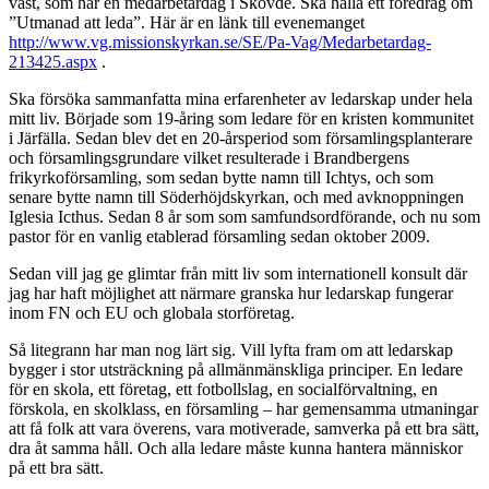
väst, som har en medarbetardag i Skövde. Ska hålla ett föredrag om
”Utmanad att leda”. Här är en länk till evenemanget
http://www.vg.missionskyrkan.se/SE/Pa-Vag/Medarbetardag-
213425.aspx
.
Ska försöka sammanfatta mina erfarenheter av ledarskap under hela
mitt liv. Började som 19-åring som ledare för en kristen kommunitet
i Järfälla. Sedan blev det en 20-årsperiod som församlingsplanterare
och församlingsgrundare vilket resulterade i Brandbergens
frikyrkoförsamling, som sedan bytte namn till Ichtys, och som
senare bytte namn till Söderhöjdskyrkan, och med avknoppningen
Iglesia Icthus. Sedan 8 år som som samfundsordförande, och nu som
pastor för en vanlig etablerad församling sedan oktober 2009.
Sedan vill jag ge glimtar från mitt liv som internationell konsult där
jag har haft möjlighet att närmare granska hur ledarskap fungerar
inom FN och EU och globala storföretag.
Så litegrann har man nog lärt sig. Vill lyfta fram om att ledarskap
bygger i stor utsträckning på allmänmänskliga principer. En ledare
för en skola, ett företag, ett fotbollslag, en socialförvaltning, en
förskola, en skolklass, en församling – har gemensamma utmaningar
att få folk att vara överens, vara motiverade, samverka på ett bra sätt,
dra åt samma håll. Och alla ledare måste kunna hantera människor
på ett bra sätt.