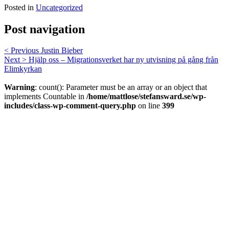
Posted in
Uncategorized
Post navigation
< Previous
Justin Bieber
Next >
Hjälp oss – Migrationsverket har ny utvisning på gång från
Elimkyrkan
Warning
: count(): Parameter must be an array or an object that
implements Countable in
/home/mattlose/stefansward.se/wp-
includes/class-wp-comment-query.php
on line
399