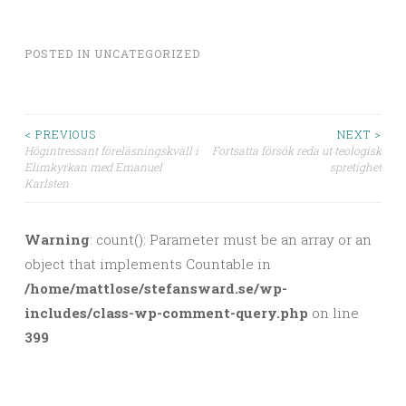
POSTED IN
UNCATEGORIZED
< PREVIOUS
NEXT >
Högintressant föreläsningskväll i
Fortsatta försök reda ut teologisk
Post navigation
Elimkyrkan med Emanuel
spretighet
Karlsten
Warning
: count(): Parameter must be an array or an
object that implements Countable in
/home/mattlose/stefansward.se/wp-
includes/class-wp-comment-query.php
on line
399