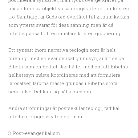
postliberala synsättet, man tycks överge kravet på
någon form av objektiva sanningskriterier för kristen
tro. Samtidigt är Guds ord överlåtet till kristna kyrkan
som ytterst svarar för dess sanning, men är då
inte begränsad till en smalare kristen gruppering.
Ett synsätt inom narrativa teologin som är helt
förenligt med en evangelikal grundsyn, är att se på
Bibeln som en helhet. Jag håller med om att Bibelns
helhetssyn måste koordineras med att formulera
lärosatser, lärorna måste grundas i Bibelns stora
berättelse. Det kan jag hålla med om.
Andra strömningar är postsekulär teologi, radikal
ortodoxi, progressiv teologi m.m.
3. Post-evangelikalism