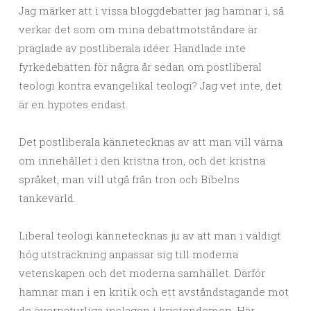
Jag märker att i vissa bloggdebatter jag hamnar i, så
verkar det som om mina debattmotståndare är
präglade av postliberala idéer. Handlade inte
fyrkedebatten för några år sedan om postliberal
teologi kontra evangelikal teologi? Jag vet inte, det
är en hypotes endast.
Det postliberala kännetecknas av att man vill värna
om innehållet i den kristna tron, och det kristna
språket, man vill utgå från tron och Bibelns
tankevärld.
Liberal teologi kännetecknas ju av att man i väldigt
hög utsträckning anpassar sig till moderna
vetenskapen och det moderna samhället. Därför
hamnar man i en kritik och ett avståndstagande mot
de övernaturliga inslagen i kristendomen. Här