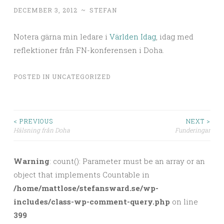
DECEMBER 3, 2012
~
STEFAN
Notera gärna min ledare i
Världen Idag
, idag med
reflektioner från FN-konferensen i Doha.
POSTED IN
UNCATEGORIZED
< PREVIOUS
NEXT >
Hälsning från Doha
Funderingar
Post navigation
Warning
: count(): Parameter must be an array or an
object that implements Countable in
/home/mattlose/stefansward.se/wp-
includes/class-wp-comment-query.php
on line
399