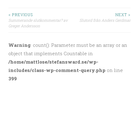
< PREVIOUS
NEXT >
Summerande slutkommentar? av
Slutord från Anders Gerdmar
Post navigation
Greger Andersson
Warning
: count(): Parameter must be an array or an
object that implements Countable in
/home/mattlose/stefansward.se/wp-
includes/class-wp-comment-query.php
on line
399