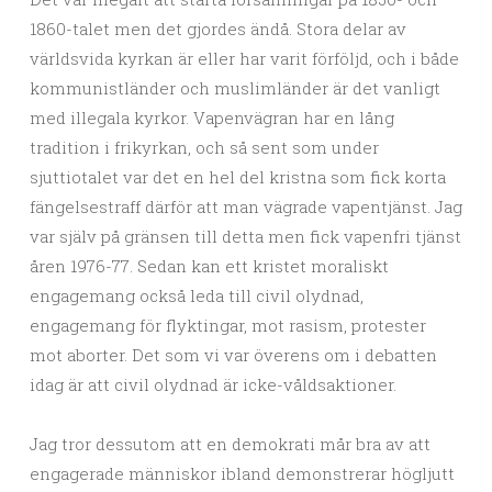
1860-talet men det gjordes ändå. Stora delar av
världsvida kyrkan är eller har varit förföljd, och i både
kommunistländer och muslimländer är det vanligt
med illegala kyrkor. Vapenvägran har en lång
tradition i frikyrkan, och så sent som under
sjuttiotalet var det en hel del kristna som fick korta
fängelsestraff därför att man vägrade vapentjänst. Jag
var själv på gränsen till detta men fick vapenfri tjänst
åren 1976-77. Sedan kan ett kristet moraliskt
engagemang också leda till civil olydnad,
engagemang för flyktingar, mot rasism, protester
mot aborter. Det som vi var överens om i debatten
idag är att civil olydnad är icke-våldsaktioner.
Jag tror dessutom att en demokrati mår bra av att
engagerade människor ibland demonstrerar högljutt