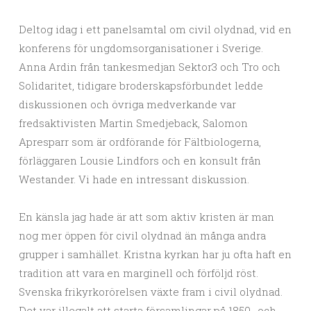
Deltog idag i ett panelsamtal om civil olydnad, vid en
konferens för ungdomsorganisationer i Sverige.
Anna Ardin från tankesmedjan Sektor3 och Tro och
Solidaritet, tidigare broderskapsförbundet ledde
diskussionen och övriga medverkande var
fredsaktivisten Martin Smedjeback, Salomon
Apresparr som är ordförande för Fältbiologerna,
förläggaren Lousie Lindfors och en konsult från
Westander. Vi hade en intressant diskussion.
En känsla jag hade är att som aktiv kristen är man
nog mer öppen för civil olydnad än många andra
grupper i samhället. Kristna kyrkan har ju ofta haft en
tradition att vara en marginell och förföljd röst.
Svenska frikyrkorörelsen växte fram i civil olydnad.
Det var illegalt att starta församlingar på 1850- och