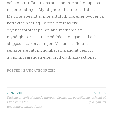
och konkret för att visa att man inte ställer upp på
majoritetslinjen. Myndigheter har inte alltid rätt.
Majoritetsbeslut är inte alltid riktiga, eller bygger på
korrekta underlag. Fältbiologernas civil
olydnadsprotest på Gotland medförde att
myndigheterna tittade på frågan en gång till och
stoppade kalkbrytningen. Vi har sett flera fall
senaste året att myndigheterna ändrat beslut i
utvisningsärenden efter civil olydnads-aktioner.
POSTED IN
UNCATEGORIZED
< PREVIOUS
NEXT >
Diskuterar civil olydnad i morgon
Ledare om gudstjänster och stil på
Post navigation
i konferens för
gudstjänster
ungdomsorganisationer