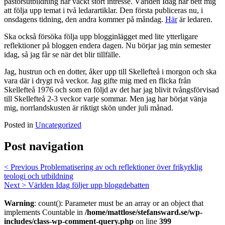
pastorsutbildning har väckt stort intresse. Världen Idag har bett mig
att följa upp temat i två ledarartiklar. Den första publiceras nu, i
onsdagens tidning, den andra kommer på måndag.
Här
är ledaren.
Ska också försöka följa upp blogginlägget med lite ytterligare
reflektioner på bloggen endera dagen. Nu börjar jag min semester
idag, så jag får se när det blir tillfälle.
Jag, hustrun och en dotter, åker upp till Skellefteå i morgon och ska
vara där i drygt två veckor. Jag gifte mig med en flicka från
Skellefteå 1976 och som en följd av det har jag blivit tvångsförvisad
till Skellefteå 2-3 veckor varje sommar. Men jag har börjat vänja
mig, norrlandskusten är riktigt skön under juli månad.
Posted in
Uncategorized
Post navigation
< Previous
Problematisering av och reflektioner över frikyrklig
teologi och utbildning
Next >
Världen Idag följer upp bloggdebatten
Warning
: count(): Parameter must be an array or an object that
implements Countable in
/home/mattlose/stefansward.se/wp-
includes/class-wp-comment-query.php
on line
399