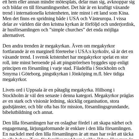
ett hem eller annan mindre mötesplats, delar man sig, avknoppar sig
och bildar en till församlingsenhet. Det här är en kraftigt växande
trend i internationella kristenheten, inte minst i ett land som Kina.
Men det finns en spridning både i USA och Västeuropa. I vissa
delar av världen där den kristna kyrkan är förföljd och underjordisk,
är husförsamlingen och ”simple churches” det enda möjliga
alternativet.
Den andra trenden är megakyrkan. Även om megakyrkor
fortfarande är en marginell företeelse i USA:s kyrkoliv, så är det en
växande trend. I svensk kristenhet har megakyrkor spelat en stor
roll, inte minst beroende på att pingströrelsen byggdes upp enligt
principen en församling i varje stad. Filadelfia i Stockholm och
Smyrna i Göteborg, pingstkyrkan i Jönköping m.fl. blev tidiga
megakyrkor.
Livets ord i Uppsala är en påtaglig megakyrka. Hillsong i
Stockholm är väl den senaste i denna kategori. Megakyrkor präglas
av en stark och visionär ledning, skicklig organisation, stora
gudstjänster, och blir ofta bas för mission, församlingsgrundande,
bibelutbildning och annat.
Den lilla församlingen har en oslagbar fördel i att skapa närhet och
engagemang, lärjungaformande är enklare i den lilla församlingen.
En nackdel med den lilla församlingen är att man har svårt att täcka