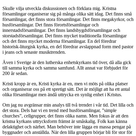
Skulle vilja utveckla diskussionen och förklara mig. Kristna
församlingar organiserar sig på många olika sätt idag. Det finns små
församlingar, det finns stora församlingar. Det finns megakyrkor, och
husförsamlingar. Det finns förortsförsamlingar och
innerstadsförsamlingar. Det finns landsbygdsförsamlingar och
storstadsförsamlingar. Det finns mycket traditionella församlingar
och det finns mycket moderna församlingar. En del föredrar
historisk-liturgisk kyrka, en del föredrar avslappnad form med pastor
i jeans och senaste musiktrenden.
Även i Sverige är den lutherska enhetskyrkans tid över, då alla gick
till samma kyrka och samma samfund. Allt annat var förbjudet för
200 år sedan.
Kristi kropp är en, Kristi kyrka är en, men vi möts på olika platser
och organiserar oss på ett spretigt sätt. Det är möjligt att ha ett antal
olika församlingar men ändå uttrycka en synlig enhet i Kristus.
Om jag nu avgränsar min analys till två trender i vår tid. Det lilla och
det stora. Dels har vi en trend med husförsamlingar, ”simple
churches”, cellgrupper, det finns olika namn. Men fokus är att den
kristna kyrkans uttrycksform främst är småskalig. Folk kan känna
delaktighet och närhet. Man behöver inte lägga en massa pengar på
byggnader och anställda. När den lilla gruppen börjar bli för stor för