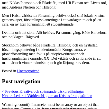
med Niklas Piensoho och Filadelfia, med Ulf Ekman och Livets ord,
med Andreas Nielsen och Hillsong.
Men i Kristi världsvida församling behövs också små lokala kristna
gemenskaper, församlingsplanteringar i ett vardagsrum och på ett
café, en ny liten församling i ett studentområde.
Det lilla och det stora. Allt behövs. På samma gång. Både Barcelona
och pojklaget i Rågsved.
Stockholm behöver både Filadelifa, Hillsong, och en nystartad
församlingsplantering i studentområdet Kungshamra, en
pionärförsamling med fokus på etiopier-eritreaner och
husförsamlingen i området XX. Det viktiga och avgörande är att
man når och vinner människor, och gör lärjungar av dem.
Posted in
Uncategorized
Post navigation
< Previous
Kreativa och spännande påskpredikningar
Next >
Ledare i Världen Idag om att Kristus är uppstånden
Warning
: count(): Parameter must be an array or an object that
implements Countable in
/home/mattlose/stefansward.se/wp-