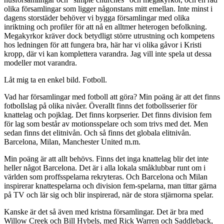
olika församlingar som ligger någonstans mitt emellan. Inte minst i
dagens storstäder behöver vi bygga församlingar med olika
inriktning och profiler för att nå en alltmer heterogen befolkning.
Megakyrkor kräver dock betydligt större utrustning och kompetens
hos ledningen för att fungera bra, här har vi olika gåvor i Kristi
kropp, där vi kan komplettera varandra. Jag vill inte spela ut dessa
modeller mot varandra.
Låt mig ta en enkel bild. Fotboll.
Vad har församlingar med fotboll att göra? Min poäng är att det finns
fotbollslag på olika nivåer. Överallt finns det fotbollsserier för
knattelag och pojklag. Det finns korpserier. Det finns division fem
för lag som består av motionsspelare och som trivs med det. Men
sedan finns det elitnivån. Och så finns det globala elitnivån.
Barcelona, Milan, Manchester United m.m.
Min poäng är att allt behövs. Finns det inga knattelag blir det inte
heller något Barcelona. Det är i alla lokala småklubbar runt om i
världen som proffsspelarna rekryteras. Och Barcelona och Milan
inspirerar knattespelarna och division fem-spelarna, man tittar gärna
på TV och lär sig och blir inspirerad, när de stora stjärnorna spelar.
Kanske är det så även med kristna församlingar. Det är bra med
Willow Creek och Bill Hybels, med Rick Warren och Saddleback,