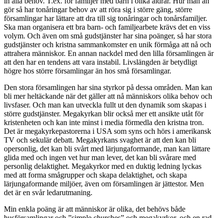
in alla behov. T.ex. för familjer med barn i olika åldrar. Hur man än
gör så har tonåringar behov av att röra sig i större gäng, större
församlingar har lättare att dra till sig tonåringar och tonårsfamiljer.
Ska man organisera ett bra barn- och familjearbete krävs det en viss
volym. Och även om små gudstjänster har sina poänger, så har stora
gudstjänster och kristna sammankomster en unik förmåga att nå och
attrahera människor. En annan nackdel med den lilla församlingen är
att den har en tendens att vara instabil. Livslängden är betydligt
högre hos större församlingar än hos små församlingar.
Den stora församlingen har sina styrkor på dessa områden. Man kan
bli mer heltäckande när det gäller att nå människors olika behov och
livsfaser. Och man kan utveckla fullt ut den dynamik som skapas i
större gudstjänster. Megakyrkan blir också mer ett ansikte utåt för
kristenheten och kan inte minst i media förmedla den kristna tron.
Det är megakyrkepastorerna i USA som syns och hörs i amerikansk
TV och sekulär debatt. Megakyrkans svaghet är att den kan bli
opersonlig, det kan bli svårt med lärjungaformande, man kan lättare
glida med och ingen vet hur man lever, det kan bli svårare med
personlig delaktighet. Megakyrkor med en duktig ledning lyckas
med att forma smågrupper och skapa delaktighet, och skapa
lärjungaformande miljöer, även om församlingen är jättestor. Men
det är en svår ledarutmaning.
Min enkla poäng är att människor är olika, det behövs både
husförsamlingar och ”simple churches” och megakyrkor, och en rad