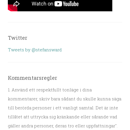
Twitter
Tweets by @stefansward
Kommentarsregler
1. Använd ett respektfullt tonläge i dina
kommentarer, skriv bara sådant du skulle kunna säga
till berörda personer i ett vanligt samtal. Det är inte
tillåtet att uttrycka sig kränkande eller sårande vad
gäller andra personer, deras tro eller uppfattningar".