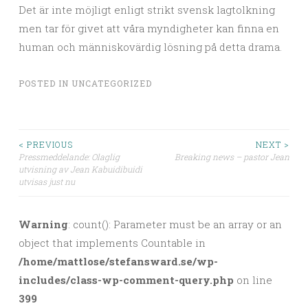
Det är inte möjligt enligt strikt svensk lagtolkning
men tar för givet att våra myndigheter kan finna en
human och människovärdig lösning på detta drama.
POSTED IN
UNCATEGORIZED
< PREVIOUS
NEXT >
Pressmeddelande: Olaglig
Breaking news – pastor Jean
Post navigation
utvisning av Jean Kabuidibuidi
utvisas just nu
Warning
: count(): Parameter must be an array or an
object that implements Countable in
/home/mattlose/stefansward.se/wp-
includes/class-wp-comment-query.php
on line
399