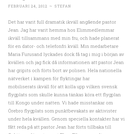
FEBRUARI 24, 2012
~
STEFAN
Det har varit full dramatik ikväll angående pastor
Jean. Jag har varit hemma hos Elimmedlemmar
ikväll tillsammans med min fru, och hade planerat
för en dator- och telefonfri kväll. Min medarbetare
Maria Furusand lyckades dock få tag i mig i början av
kvällen och jag fick då informationen att pastor Jean
har gripits och förts bort av polisen. Hela nationella
nätverket i kampen för flyktingar har
mobiliserats ikväll för att kolla upp vilken svensk
flygplats som skulle kunna tänkas köra ett flygplan
till Kongo under natten. Vi hade misstankar om
Örebro flygplats som punktbevakats av aktivister
under hela kvällen. Genom speciella kontakter har vi
fått reda på att pastor Jean har förts tillbaka till