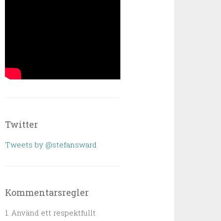
Twitter
Tweets by @stefansward
Kommentarsregler
1. Använd ett respektfullt