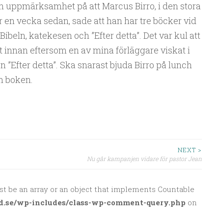
 uppmärksamhet på att Marcus Birro, i den stora
 en vecka sedan, sade att han har tre böcker vid
Bibeln, katekesen och ”Efter detta”. Det var kul att
et innan eftersom en av mina förläggare viskat i
en ”Efter detta”. Ska snarast bjuda Birro på lunch
m boken.
NEXT >
Nu går kampanjen vidare för pastor Jean
st be an array or an object that implements Countable
d.se/wp-includes/class-wp-comment-query.php
on