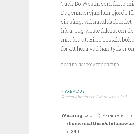
Tack Bo Westin som fäste min
Dagenintervjun han gjorde för
sin säng, vid nattduksbordet. 
höra. Jag visste faktist om d
mitt öra att Birro beställt bok
för att höra vad han tycker o
POSTED IN
UNCATEGORIZED
< PREVIOUS
Torsten Åhman och Swärd versus Bell
Post navigation
Warning
: count(): Parameter mu
in
/home/mattlose/stefanswar
line
399