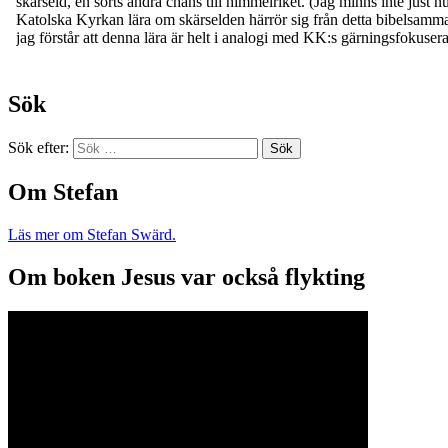
Sök
Sök efter:
Om Stefan
Läs mer om Stefan Swärd.
Om boken Jesus var också flykting