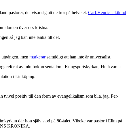
d pastorer, det visar sig att de tror på helvetet.
Carl-Henric Jaktlund
 om domen över oss kristna.
n så jag kan inte länka till det.
la utgången, men
markerar
samtidigt att han inte är universalist.
gs referat av min bokpresentation i Kungsportskyrkan, Huskvarna.
tation i Linköping.
tvivel positiv till den form av evangelikalism som bl.a. jag, Per-
Elimkyrkan där hon själv stod på 80-talet, Vibeke var pastor i Elim på
ONS KRÖNIKA.