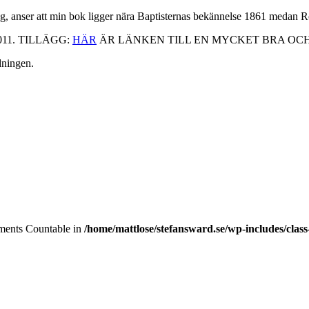
logg, anser att min bok ligger nära Baptisternas bekännelse 1861 medan 
 2011. TILLÄGG:
HÄR
ÄR LÄNKEN TILL EN MYCKET BRA OCH
dningen.
lements Countable in
/home/mattlose/stefansward.se/wp-includes/cla