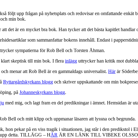
så följt upp frågan på nyhetsplats och redovisar en omfattande enkät blan
k och min bok.
 att det är en mycket bra bok. Han tycker att det bästa kapitlet handlar
desartiklar som sammanfattar bokens innehåll. Endast i papperstidninge
uttrycker sympatierna för Rob Bell och Torsten Åhman.
lart skeptisk till min bok. I flera
inlägg
uttrycker han kritik mot dubb
, och menar att Rob Bell är en gammaldags universalist.
Här
är Söderber
på
Ryttargårdskyrkans blogg
och skriver uppskattande om min bokpresen
köping, på
Johanneskyrkans blogg
.
vju
med mig, och lagt fram en del predikningar i ämnet. Hemsidan är utan 
Rob Bell och mitt klipp och uppmanar läsaren att lyssna och begrunda.
k, hon pekar på en viss tragik i situationen, jag står i den predikstol i 
lla upp detta. TILLÄGG – H
ÄR
ÄR EN LÄNK TILL VIBEKE OLSS