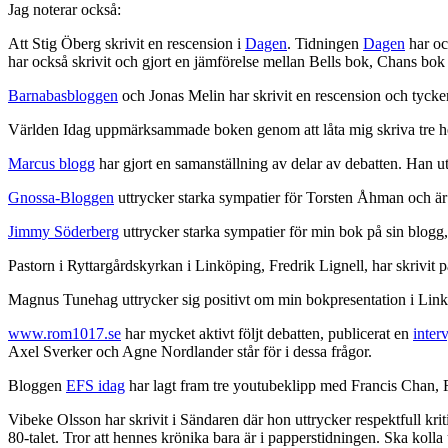
Jag noterar också:
Att Stig Öberg skrivit en rescension i
Dagen
. Tidningen
Dagen
har ock
har också skrivit och gjort en jämförelse mellan Bells bok, Chans bo
Barnabasbloggen
och Jonas Melin har skrivit en rescension och tycker
Världen Idag uppmärksammade boken genom att låta mig skriva tre helsi
Marcus blogg
har gjort en samanställning av delar av debatten. Han 
Gnossa-Bloggen
uttrycker starka sympatier för Torsten Åhman och är k
Jimmy Söderberg
uttrycker starka sympatier för min bok på sin blogg
Pastorn i Ryttargårdskyrkan i Linköping, Fredrik Lignell, har skrivit 
Magnus Tunehag uttrycker sig positivt om min bokpresentation i Lin
www.rom1017.se
har mycket aktivt följt debatten, publicerat en
inter
Axel Sverker och Agne Nordlander står för i dessa frågor.
Bloggen
EFS idag
har lagt fram tre youtubeklipp med Francis Chan, 
Vibeke Olsson har skrivit i Sändaren där hon uttrycker respektfull kriti
80-talet. Tror att hennes krönika bara är i papperstidningen. Ska ko