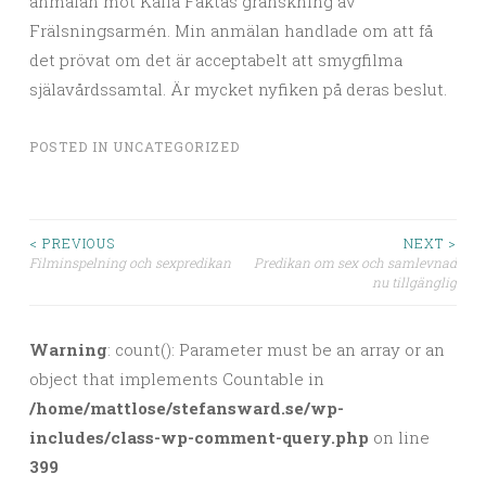
anmälan mot Kalla Faktas granskning av
Frälsningsarmén. Min anmälan handlade om att få
det prövat om det är acceptabelt att smygfilma
själavårdssamtal. Är mycket nyfiken på deras beslut.
POSTED IN
UNCATEGORIZED
< PREVIOUS
NEXT >
Filminspelning och sexpredikan
Predikan om sex och samlevnad
Post navigation
nu tillgänglig
Warning
: count(): Parameter must be an array or an
object that implements Countable in
/home/mattlose/stefansward.se/wp-
includes/class-wp-comment-query.php
on line
399