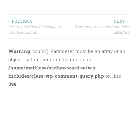
< PREVIOUS
NEXT >
Ledare i Världen Idag idag om
Kommentar över karismatiska
Post navigation
världsekonomin
debatten
Warning
: count(): Parameter must be an array or an
object that implements Countable in
/home/mattlose/stefansward.se/wp-
includes/class-wp-comment-query.php
on line
399