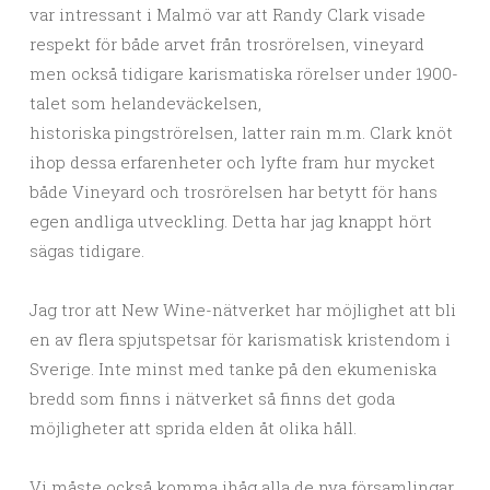
var intressant i Malmö var att Randy Clark visade
respekt för både arvet från trosrörelsen, vineyard
men också tidigare karismatiska rörelser under 1900-
talet som helandeväckelsen,
historiska pingströrelsen, latter rain m.m. Clark knöt
ihop dessa erfarenheter och lyfte fram hur mycket
både Vineyard och trosrörelsen har betytt för hans
egen andliga utveckling. Detta har jag knappt hört
sägas tidigare.
Jag tror att New Wine-nätverket har möjlighet att bli
en av flera spjutspetsar för karismatisk kristendom i
Sverige. Inte minst med tanke på den ekumeniska
bredd som finns i nätverket så finns det goda
möjligheter att sprida elden åt olika håll.
Vi måste också komma ihåg alla de nya församlingar