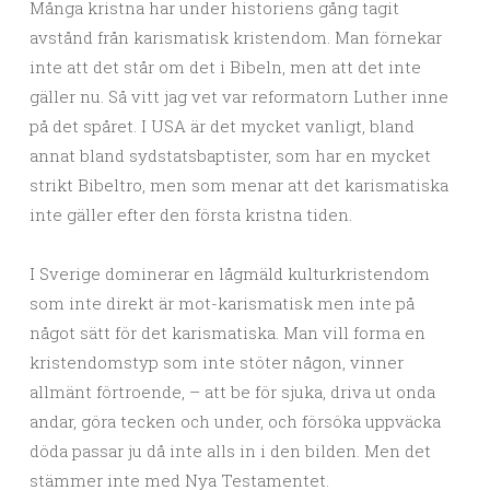
Många kristna har under historiens gång tagit
avstånd från karismatisk kristendom. Man förnekar
inte att det står om det i Bibeln, men att det inte
gäller nu. Så vitt jag vet var reformatorn Luther inne
på det spåret. I USA är det mycket vanligt, bland
annat bland sydstatsbaptister, som har en mycket
strikt Bibeltro, men som menar att det karismatiska
inte gäller efter den första kristna tiden.
I Sverige dominerar en lågmäld kulturkristendom
som inte direkt är mot-karismatisk men inte på
något sätt för det karismatiska. Man vill forma en
kristendomstyp som inte stöter någon, vinner
allmänt förtroende, – att be för sjuka, driva ut onda
andar, göra tecken och under, och försöka uppväcka
döda passar ju då inte alls in i den bilden. Men det
stämmer inte med Nya Testamentet.