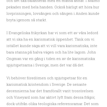
och det ska balanseras med en massa annat. I Malmö
pekades med hela handen. Också härligt att höra hur
lovprisningen, lovsången och sången i Anden kunde
bryta igenom så starkt.
I Evangeliska frikyrkan har vi som ett av våra ledord
att vi ska ha en karismatisk öppenhet. Tänk om vi
istället kunde säga att vi vill vara karismatiska, inte
bara stanna på halva vägen och ha lite lagom. John
Ongman var en gång i tiden en av de karismatiska
spjutspetsarna i Sverige, men det var då det.
Vi behöver föredömen och spjutspetsar för en
karismatisk kristendom i Sverige. De senaste
decennierna har det framförallt varit trosrörelsen
och Vineyard som har aktivt lyft fram dessa frågor,
dock utifrån olika teologiska referensramar. Det som