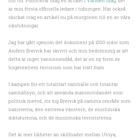
om tid. Publicerar idag en artikel i
Världen Idag
, det
är min första officiella ledare i tidningen. Har också
skickat iväg en artikel nu på morgonen till en av våra
rikstidningar.
Jag har gått igenom det dokument på 1500 sidor som
Anders Breivik har skrivit och min bedömning är att
detta är inget vansinnesdåd, det är en ny form av
högerextrem terrorism som har trätt fram.
I kampen för ett totalitärt samhälle och totalitär
samhällsyn, och att använda massmördandet som
politisk metod, rör sig Breivik på samma område som
nazisterna, den extrema vänstern, de muslimska
diktaturerna, och de muslimska terroristerna.
Det är mer likheter än skillnader mellan Utöya,