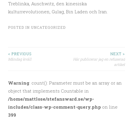
Treblinka, Auschwitz, den kinesiska
kulturrevolutionen, Gulag, Bin Laden och Iran.
POSTED IN
UNCATEGORIZED
< PREVIOUS
NEXT >
Måndag kväll
Här publicerar jag en refuserad
Post navigation
artikel
Warning
: count(): Parameter must be an array or an
object that implements Countable in
/home/mattlose/stefansward.se/wp-
includes/class-wp-comment-query.php
on line
399