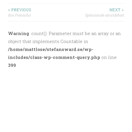
< PREVIOUS
NEXT >
Bra Piensoho
Spännande abortdebatt
Post navigation
Warning
: count(): Parameter must be an array or an
object that implements Countable in
/home/mattlose/stefansward.se/wp-
includes/class-wp-comment-query.php
on line
399