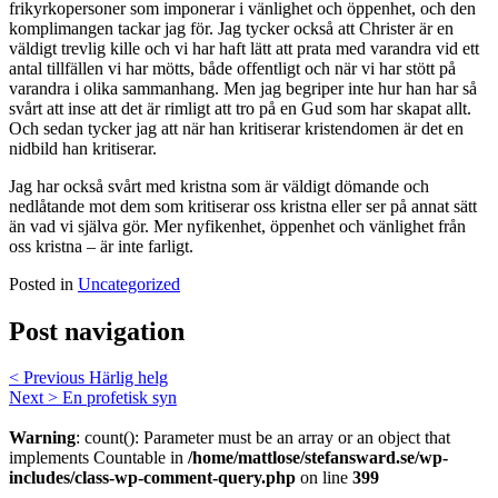
frikyrkopersoner som imponerar i vänlighet och öppenhet, och den
komplimangen tackar jag för. Jag tycker också att Christer är en
väldigt trevlig kille och vi har haft lätt att prata med varandra vid ett
antal tillfällen vi har mötts, både offentligt och när vi har stött på
varandra i olika sammanhang. Men jag begriper inte hur han har så
svårt att inse att det är rimligt att tro på en Gud som har skapat allt.
Och sedan tycker jag att när han kritiserar kristendomen är det en
nidbild han kritiserar.
Jag har också svårt med kristna som är väldigt dömande och
nedlåtande mot dem som kritiserar oss kristna eller ser på annat sätt
än vad vi själva gör. Mer nyfikenhet, öppenhet och vänlighet från
oss kristna – är inte farligt.
Posted in
Uncategorized
Post navigation
< Previous
Härlig helg
Next >
En profetisk syn
Warning
: count(): Parameter must be an array or an object that
implements Countable in
/home/mattlose/stefansward.se/wp-
includes/class-wp-comment-query.php
on line
399