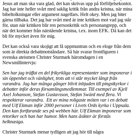
Jesus att man ska vara glad, det kan skrivas upp på förföljelsekontot.
Jag har inte heller svårt med saklig kritik från andra kristna, när mina
bibeltolkningar eller argument nagelfars. Helt okey. Men jag biter
gärna tillbaka. Det jag har svårt med är inte kritiken mot vad jag står
för, utan när kritiken blir ren personkritik och personangrepp, och
när det kommer från närstående kristna, t.ex. inom EFK. Då kan det
bli för mycket även för mig.
Det kan också vara skojigt att få uppmuntran och en eloge från dem
som är direkta debattmotståndare. Så här svarar frontfiguren i
svenska ateismen Christer Sturmark häromdagen i en
Newsmillintervju:
Sen har jag träffat en del frikyrkliga representanter som imponerar i
sin öppenhet och vänlighet, trots att vi står mycket långt från
varandra. Jag har många gånger blivit inbjuden till pingstkyrkor i
debatter inför deras församlingsmedlemmar. Till exempel av Kjell
Axel Johanson, Stefan Gustavsson, Stefan Swärd med flera. Vi
respekterar varandra. Ett av mina roligaste möten var i en debatt
med Ulf Ekman inför 2000 personer i Livets Ords kyrka i Uppsala.
Den kan fortfarande ses på webben här. Ulf Ekman imponerar som
retoriker och han har humor. Men hans åsikter är förstås
helknasiga.
Christer Sturmark menar tydligen att jag hör till några