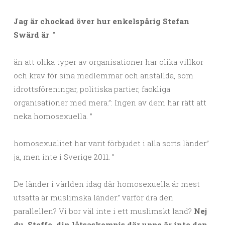
Jag är chockad över hur enkelspårig Stefan
Swärd är
. ”
än att olika typer av organisationer har olika villkor
och krav för sina medlemmar och anställda, som
idrottsföreningar, politiska partier, fackliga
organisationer med mera.”: Ingen av dem har rätt att
neka homosexuella. ”
homosexualitet har varit förbjudet i alla sorts länder”
ja, men inte i Sverige 2011. ”
De länder i världen idag där homosexuella är mest
utsatta är muslimska länder.” varför dra den
parallellen? Vi bor väl inte i ett muslimskt land?
Nej
du, Steffe, din låtsaskompis där uppe är inte den