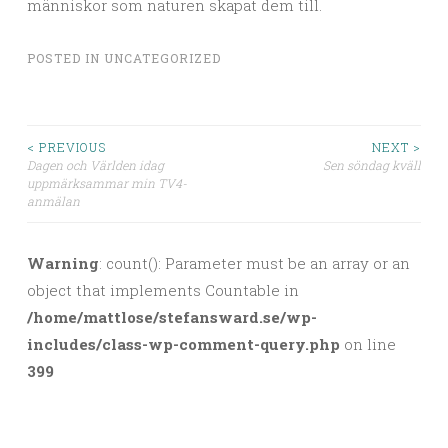
människor som naturen skapat dem till.
POSTED IN
UNCATEGORIZED
< PREVIOUS
NEXT >
Dagen och Världen idag
Sen söndag kväll
Post navigation
uppmärksammar min TV4-
anmälan
Warning
: count(): Parameter must be an array or an
object that implements Countable in
/home/mattlose/stefansward.se/wp-
includes/class-wp-comment-query.php
on line
399