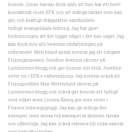
honom. Jonas hävdar dock själv att han har ett brett
kontaktnät inom EFK och att många tänker som han
gör, och kraftigt ifrågasätter samfundets
tydligt evangelikala ledning. Jag har gjort
bedömningen att det ligger något i det han säger. Jag
kan dock inte alls bedöma omfattningen på
inflytandet. Men bland annat noterar jag att tidigare
Frizongeneralen Josefine Arenius skriver på
Lundströms blogg och ger honom sitt stöd, Josefine
sitter nu i EFK:s valberedning. Jag noterar också att
Frizonprofilen Max Wetterlund skriver på
Lundströms blogg och också ger honom ett tydligt
stöd vilket även Linnea Åberg gör som sitter i
Frizons ledningsgrupp. Jag kan ge många fler
exempel, men dessa två exempel är alldeles färska
och offentliga. Jag kan också referera till olika samtal
som bekräftar bilden.