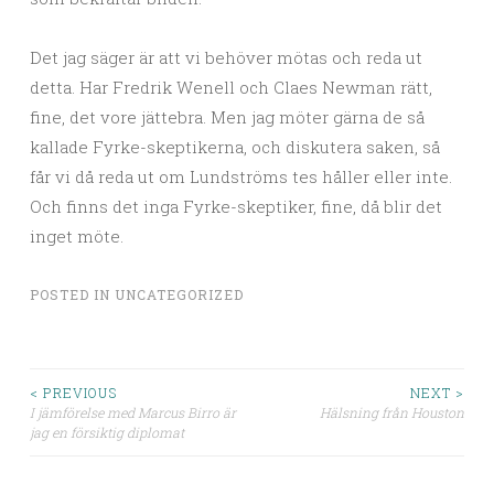
Det jag säger är att vi behöver mötas och reda ut
detta. Har Fredrik Wenell och Claes Newman rätt,
fine, det vore jättebra. Men jag möter gärna de så
kallade Fyrke-skeptikerna, och diskutera saken, så
får vi då reda ut om Lundströms tes håller eller inte.
Och finns det inga Fyrke-skeptiker, fine, då blir det
inget möte.
POSTED IN
UNCATEGORIZED
< PREVIOUS
NEXT >
I jämförelse med Marcus Birro är
Hälsning från Houston
Post navigation
jag en försiktig diplomat