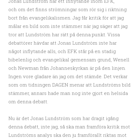
Jonas Lundström har ett inflytande inom EFK,
och om det finns strömningar som rör sig i riktning
bort från evangelikalismen. Jag får kritik för att jag
målar en bild som inte stämmer när jag säger att jag
tror att Lundström har rätt på denna punkt. Vissa
debattörer hävdar att Jonas Lundström inte har
något inflytande alls, och EFK står på en stadig
bibelenlig och evangelikal gemensam grund, Wenell
och Newman från Johanneskyrkan är på den linjen.
Ingen vore gladare än jag om det stämde. Det verkar
som om tidningen DAGEN menar att Lundströms bild
stämmer, annars hade man nog inte gjort en helsida
om denna debatt.
Nu är det Jonas Lundström som har dragit igång
denna debatt, inte jag, så ska man framföra kritik mot
Lundströms analys ska den ju framförallt riktas mot