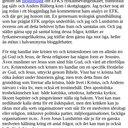
genom sitt
blogginlägg
om EFK:s fyrkantsevangelikaler, framförallt
jag själv och Anders Blåberg kom i skottgluggen. Jag tycker nog att
jag redan i ett blogginlägg har kommenterat hans analys av EFK,
och där ger jag honom rätt. En gemensam teologisk grundhållning
som har präglat EFK urgröps underifrån, och jag och Lundström är
överens om att detta behöver lyftas fram och samtalas om. Och jag
ställer gärna upp på samtal kring dessa frågor, kritiker av
fyrkantsevangelikalerna, jag träffar dem gärna öga mot öga, hellre
än mötas i halvanonyma bloggdebatter.
För mig handlar inte kristen tro och kristendomen om en allmän tro
på Gud och Jesus, de flesta religioner har någon form av Jesustro.
Även muslimer ser Jesus som sänd från Gud, och värd att efterföljas
t.ex. Kristendomen och kristen tro handlar om en specifik förståelse
av Gud, och Jesus, uttryckt genom Bibeln. Visst har vi kristna haft
olika åsikter under historiens gång, men trots detta finns det
grunddrag som förenar alla kristna, både livet i Kristus, och Andens
närvaro i våra liv, men också ett trosinnehåll. Den apostoliska
trosbekännelsen kan både katolska, ortodoxa, lutherska kyrkor,
liksom baptister och pingstvänner ställa sig bakom. Visst kan man
nedlåtande kalla detta för ett åsiktspaket, men den kritiken kan ju
riktas mot alla sorts organisationer som står för en medveten ideologi
eller religion, inklusive politiska partier, miljöorganisationer, fackliga
organisationer m.m.. Även Jonas Lundström står ju för en ganska
medveten hållning kring ett antal frågor, och det kan man ju också