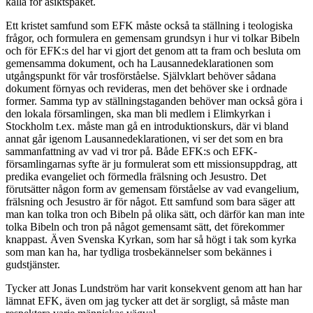
kalla för åsiktspaket.
Ett kristet samfund som EFK måste också ta ställning i teologiska
frågor, och formulera en gemensam grundsyn i hur vi tolkar Bibeln
och för EFK:s del har vi gjort det genom att ta fram och besluta om
gemensamma dokument, och ha Lausannedeklarationen som
utgångspunkt för vår trosförståelse. Självklart behöver sådana
dokument förnyas och revideras, men det behöver ske i ordnade
former. Samma typ av ställningstaganden behöver man också göra i
den lokala församlingen, ska man bli medlem i Elimkyrkan i
Stockholm t.ex. måste man gå en introduktionskurs, där vi bland
annat går igenom Lausannedeklarationen, vi ser det som en bra
sammanfattning av vad vi tror på. Både EFK:s och EFK-
församlingarnas syfte är ju formulerat som ett missionsuppdrag, att
predika evangeliet och förmedla frälsning och Jesustro. Det
förutsätter någon form av gemensam förståelse av vad evangelium,
frälsning och Jesustro är för något. Ett samfund som bara säger att
man kan tolka tron och Bibeln på olika sätt, och därför kan man inte
tolka Bibeln och tron på något gemensamt sätt, det förekommer
knappast. Även Svenska Kyrkan, som har så högt i tak som kyrka
som man kan ha, har tydliga trosbekännelser som bekännes i
gudstjänster.
Tycker att Jonas Lundström har varit konsekvent genom att han har
lämnat EFK, även om jag tycker att det är sorgligt, så måste man