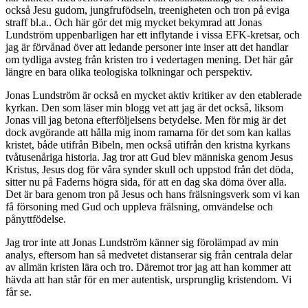
också Jesu gudom, jungfrufödseln, treenigheten och tron på eviga
straff bl.a.. Och här gör det mig mycket bekymrad att Jonas
Lundström uppenbarligen har ett inflytande i vissa EFK-kretsar, och
jag är förvånad över att ledande personer inte inser att det handlar
om tydliga avsteg från kristen tro i vedertagen mening. Det här går
längre en bara olika teologiska tolkningar och perspektiv.
Jonas Lundström är också en mycket aktiv kritiker av den etablerade
kyrkan. Den som läser min blogg vet att jag är det också, liksom
Jonas vill jag betona efterföljelsens betydelse. Men för mig är det
dock avgörande att hålla mig inom ramarna för det som kan kallas
kristet, både utifrån Bibeln, men också utifrån den kristna kyrkans
tvåtusenåriga historia. Jag tror att Gud blev människa genom Jesus
Kristus, Jesus dog för våra synder skull och uppstod från det döda,
sitter nu på Faderns högra sida, för att en dag ska döma över alla.
Det är bara genom tron på Jesus och hans frälsningsverk som vi kan
få försoning med Gud och uppleva frälsning, omvändelse och
pånyttfödelse.
Jag tror inte att Jonas Lundström känner sig förolämpad av min
analys, eftersom han så medvetet distanserar sig från centrala delar
av allmän kristen lära och tro. Däremot tror jag att han kommer att
hävda att han står för en mer autentisk, ursprunglig kristendom. Vi
får se.