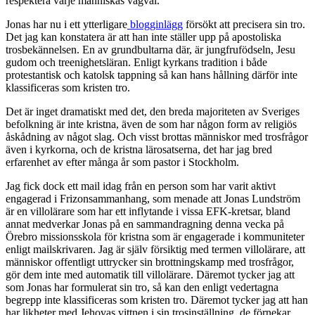
respektera varje människas vägval.
Jonas har nu i ett ytterligare
blogginlägg
försökt att precisera sin tro.
Det jag kan konstatera är att han inte ställer upp på apostoliska
trosbekännelsen. En av grundbultarna där, är jungfrufödseln, Jesu
gudom och treenighetsläran. Enligt kyrkans tradition i både
protestantisk och katolsk tappning så kan hans hållning därför inte
klassificeras som kristen tro.
Det är inget dramatiskt med det, den breda majoriteten av Sveriges
befolkning är inte kristna, även de som har någon form av religiös
åskådning av något slag. Och visst brottas människor med trosfrågor
även i kyrkorna, och de kristna lärosatserna, det har jag bred
erfarenhet av efter många år som pastor i Stockholm.
Jag fick dock ett mail idag från en person som har varit aktivt
engagerad i Frizonsammanhang, som menade att Jonas Lundström
är en villolärare som har ett inflytande i vissa EFK-kretsar, bland
annat medverkar Jonas på en sammandragning denna vecka på
Örebro missionsskola för kristna som är engagerade i kommuniteter
enligt mailskrivaren. Jag är själv försiktig med termen villolärare, att
människor offentligt uttrycker sin brottningskamp med trosfrågor,
gör dem inte med automatik till villolärare. Däremot tycker jag att
som Jonas har formulerat sin tro, så kan den enligt vedertagna
begrepp inte klassificeras som kristen tro. Däremot tycker jag att han
har likheter med Jehovas vittnen i sin trosinställning, de förnekar