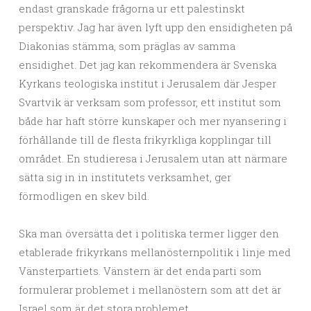
endast granskade frågorna ur ett palestinskt
perspektiv. Jag har även lyft upp den ensidigheten på
Diakonias stämma, som präglas av samma
ensidighet. Det jag kan rekommendera är Svenska
Kyrkans teologiska institut i Jerusalem där Jesper
Svartvik är verksam som professor, ett institut som
både har haft större kunskaper och mer nyansering i
förhållande till de flesta frikyrkliga kopplingar till
området. En studieresa i Jerusalem utan att närmare
sätta sig in in institutets verksamhet, ger
förmodligen en skev bild.
Ska man översätta det i politiska termer ligger den
etablerade frikyrkans mellanösternpolitik i linje med
Vänsterpartiets. Vänstern är det enda parti som
formulerar problemet i mellanöstern som att det är
Israel som är det stora problemet.