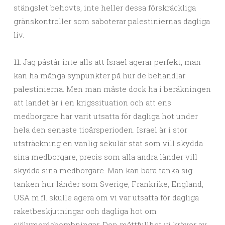
stängslet behövts, inte heller dessa förskräckliga
gränskontroller som saboterar palestiniernas dagliga
liv.
11. Jag påstår inte alls att Israel agerar perfekt, man
kan ha många synpunkter på hur de behandlar
palestinierna. Men man måste dock ha i beräkningen
att landet är i en krigssituation och att ens
medborgare har varit utsatta för dagliga hot under
hela den senaste tioårsperioden. Israel är i stor
utsträckning en vanlig sekulär stat som vill skydda
sina medborgare, precis som alla andra länder vill
skydda sina medborgare. Man kan bara tänka sig
tanken hur länder som Sverige, Frankrike, England,
USA m.fl. skulle agera om vi var utsatta för dagliga
raketbeskjutningar och dagliga hot om
självmordsbombningar. Den måttfullhet vi kräver av