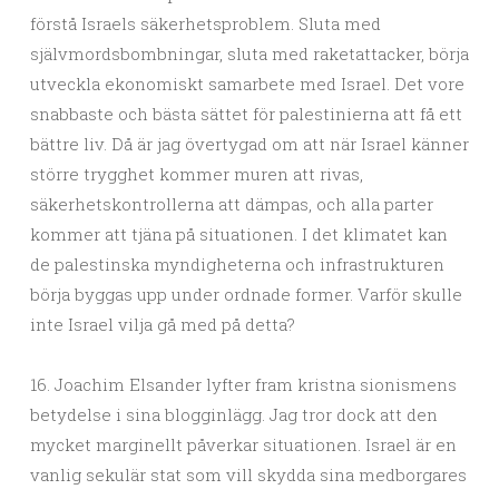
förstå Israels säkerhetsproblem. Sluta med
självmordsbombningar, sluta med raketattacker, börja
utveckla ekonomiskt samarbete med Israel. Det vore
snabbaste och bästa sättet för palestinierna att få ett
bättre liv. Då är jag övertygad om att när Israel känner
större trygghet kommer muren att rivas,
säkerhetskontrollerna att dämpas, och alla parter
kommer att tjäna på situationen. I det klimatet kan
de palestinska myndigheterna och infrastrukturen
börja byggas upp under ordnade former. Varför skulle
inte Israel vilja gå med på detta?
16. Joachim Elsander lyfter fram kristna sionismens
betydelse i sina blogginlägg. Jag tror dock att den
mycket marginellt påverkar situationen. Israel är en
vanlig sekulär stat som vill skydda sina medborgares