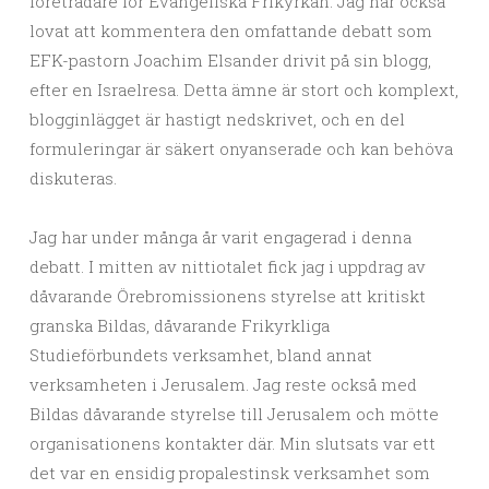
företrädare för Evangeliska Frikyrkan. Jag har också
lovat att kommentera den omfattande debatt som
EFK-pastorn Joachim Elsander drivit på sin blogg,
efter en Israelresa. Detta ämne är stort och komplext,
blogginlägget är hastigt nedskrivet, och en del
formuleringar är säkert onyanserade och kan behöva
diskuteras.
Jag har under många år varit engagerad i denna
debatt. I mitten av nittiotalet fick jag i uppdrag av
dåvarande Örebromissionens styrelse att kritiskt
granska Bildas, dåvarande Frikyrkliga
Studieförbundets verksamhet, bland annat
verksamheten i Jerusalem. Jag reste också med
Bildas dåvarande styrelse till Jerusalem och mötte
organisationens kontakter där. Min slutsats var ett
det var en ensidig propalestinsk verksamhet som