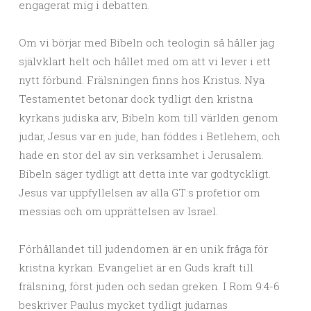
engagerat mig i debatten.
Om vi börjar med Bibeln och teologin så håller jag
självklart helt och hållet med om att vi lever i ett
nytt förbund. Frälsningen finns hos Kristus. Nya
Testamentet betonar dock tydligt den kristna
kyrkans judiska arv, Bibeln kom till världen genom
judar, Jesus var en jude, han föddes i Betlehem, och
hade en stor del av sin verksamhet i Jerusalem.
Bibeln säger tydligt att detta inte var godtyckligt.
Jesus var uppfyllelsen av alla GT:s profetior om
messias och om upprättelsen av Israel.
Förhållandet till judendomen är en unik fråga för
kristna kyrkan. Evangeliet är en Guds kraft till
frälsning, först juden och sedan greken. I Rom 9:4-6
beskriver Paulus mycket tydligt judarnas