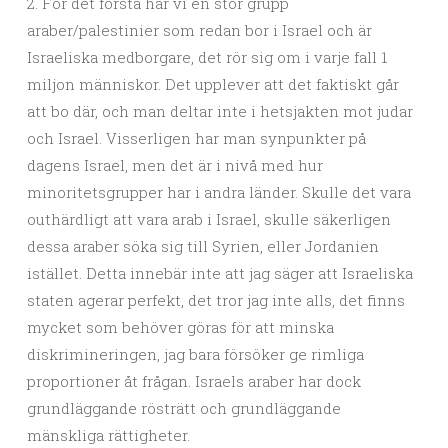
2. För det första har vi en stor grupp
araber/palestinier som redan bor i Israel och är
Israeliska medborgare, det rör sig om i varje fall 1
miljon människor. Det upplever att det faktiskt går
att bo där, och man deltar inte i hetsjakten mot judar
och Israel. Visserligen har man synpunkter på
dagens Israel, men det är i nivå med hur
minoritetsgrupper har i andra länder. Skulle det vara
outhärdligt att vara arab i Israel, skulle säkerligen
dessa araber söka sig till Syrien, eller Jordanien
istället. Detta innebär inte att jag säger att Israeliska
staten agerar perfekt, det tror jag inte alls, det finns
mycket som behöver göras för att minska
diskrimineringen, jag bara försöker ge rimliga
proportioner åt frågan. Israels araber har dock
grundläggande rösträtt och grundläggande
mänskliga rättigheter.