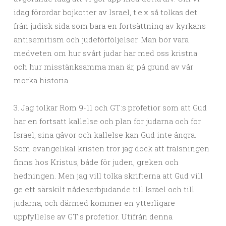
idag förordar bojkotter av Israel, t.e.x så tolkas det
från judisk sida som bara en fortsättning av kyrkans
antisemitism och judeförföljelser. Man bör vara
medveten om hur svårt judar har med oss kristna
och hur misstänksamma man är, på grund av vår
mörka historia.
3. Jag tolkar Rom 9-11 och GT:s profetior som att Gud
har en fortsatt kallelse och plan för judarna och för
Israel, sina gåvor och kallelse kan Gud inte ångra.
Som evangelikal kristen tror jag dock att frälsningen
finns hos Kristus, både för juden, greken och
hedningen. Men jag vill tolka skrifterna att Gud vill
ge ett särskilt nådeserbjudande till Israel och till
judarna, och därmed kommer en ytterligare
uppfyllelse av GT:s profetior. Utifrån denna