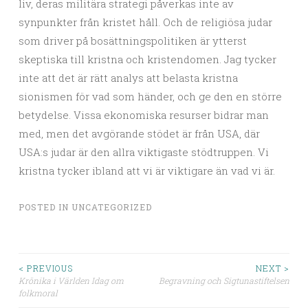
liv, deras militära strategi påverkas inte av
synpunkter från kristet håll. Och de religiösa judar
som driver på bosättningspolitiken är ytterst
skeptiska till kristna och kristendomen. Jag tycker
inte att det är rätt analys att belasta kristna
sionismen för vad som händer, och ge den en större
betydelse. Vissa ekonomiska resurser bidrar man
med, men det avgörande stödet är från USA, där
USA:s judar är den allra viktigaste stödtruppen. Vi
kristna tycker ibland att vi är viktigare än vad vi är.
POSTED IN
UNCATEGORIZED
< PREVIOUS
NEXT >
Krönika i Världen Idag om
Begravning och Sigtunastiftelsen
Post navigation
folkmoral