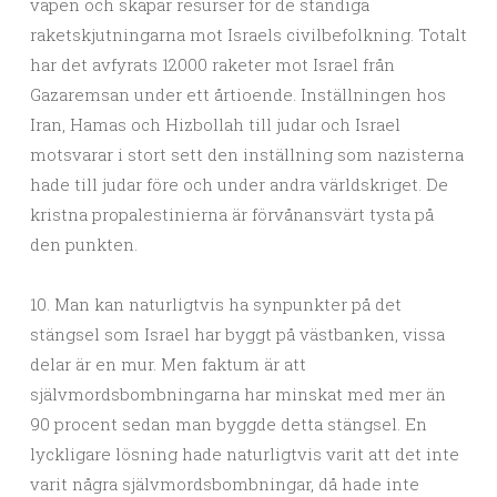
vapen och skapar resurser för de ständiga
raketskjutningarna mot Israels civilbefolkning. Totalt
har det avfyrats 12000 raketer mot Israel från
Gazaremsan under ett årtioende. Inställningen hos
Iran, Hamas och Hizbollah till judar och Israel
motsvarar i stort sett den inställning som nazisterna
hade till judar före och under andra världskriget. De
kristna propalestinierna är förvånansvärt tysta på
den punkten.
10. Man kan naturligtvis ha synpunkter på det
stängsel som Israel har byggt på västbanken, vissa
delar är en mur. Men faktum är att
självmordsbombningarna har minskat med mer än
90 procent sedan man byggde detta stängsel. En
lyckligare lösning hade naturligtvis varit att det inte
varit några självmordsbombningar, då hade inte