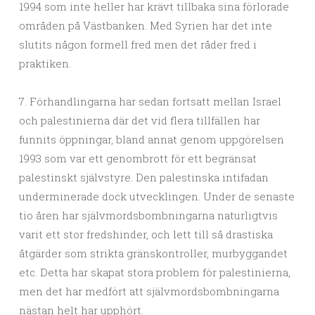
1994 som inte heller har krävt tillbaka sina förlorade
områden på Västbanken. Med Syrien har det inte
slutits någon formell fred men det råder fred i
praktiken.
7. Förhandlingarna har sedan fortsatt mellan Israel
och palestinierna där det vid flera tillfällen har
funnits öppningar, bland annat genom uppgörelsen
1993 som var ett genombrott för ett begränsat
palestinskt självstyre. Den palestinska intifadan
underminerade dock utvecklingen. Under de senaste
tio åren har självmordsbombningarna naturligtvis
varit ett stor fredshinder, och lett till så drastiska
åtgärder som strikta gränskontroller, murbyggandet
etc. Detta har skapat stora problem för palestinierna,
men det har medfört att självmordsbombningarna
nästan helt har upphört.