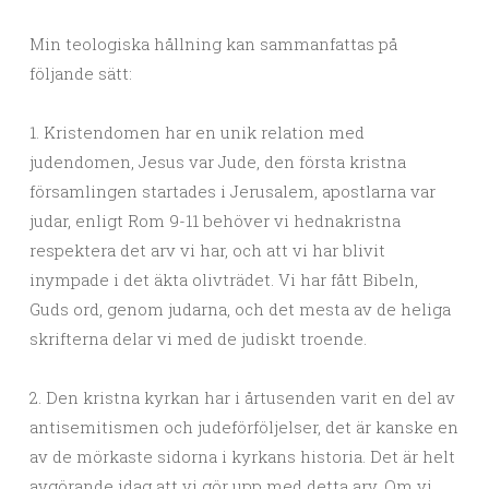
Min teologiska hållning kan sammanfattas på
följande sätt:
1. Kristendomen har en unik relation med
judendomen, Jesus var Jude, den första kristna
församlingen startades i Jerusalem, apostlarna var
judar, enligt Rom 9-11 behöver vi hednakristna
respektera det arv vi har, och att vi har blivit
inympade i det äkta olivträdet. Vi har fått Bibeln,
Guds ord, genom judarna, och det mesta av de heliga
skrifterna delar vi med de judiskt troende.
2. Den kristna kyrkan har i årtusenden varit en del av
antisemitismen och judeförföljelser, det är kanske en
av de mörkaste sidorna i kyrkans historia. Det är helt
avgörande idag att vi gör upp med detta arv. Om vi