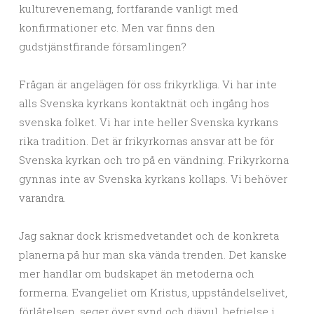
kulturevenemang, fortfarande vanligt med
konfirmationer etc. Men var finns den
gudstjänstfirande församlingen?
Frågan är angelägen för oss frikyrkliga. Vi har inte
alls Svenska kyrkans kontaktnät och ingång hos
svenska folket. Vi har inte heller Svenska kyrkans
rika tradition. Det är frikyrkornas ansvar att be för
Svenska kyrkan och tro på en vändning. Frikyrkorna
gynnas inte av Svenska kyrkans kollaps. Vi behöver
varandra.
Jag saknar dock krismedvetandet och de konkreta
planerna på hur man ska vända trenden. Det kanske
mer handlar om budskapet än metoderna och
formerna. Evangeliet om Kristus, uppståndelselivet,
förlåtelsen, seger över synd och djävul, befrielse i