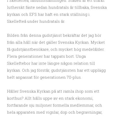
i Skellefteå, landsförsamlingen. Staden är ett starkt
lutherskt fäste sedan hundratals år tillbaka, Svenska
kyrkan och EFS har haft en stark ställning i
Skellefteå under hundratals år.
Bilden från denna gudstjänst bekräftar det jag hör
från alla håll när det gäller Svenska Kyrkan. Mycket
få gudstjänstbesökare, och mycket hög medelålder.
Flera generationer har tappats bort. Unga
Skelleftebor har inte längre någon relation till
kyrkan. Och jag förstår, gudstjänsten har ett upplägg
helt anpassat för generationen 70-plus.
Håller Svenska Kyrkan på att ramla ihop som ett
korthus? Allt hålls uppe av en stark ekonomi,
fortfarande sju miljoner formella medlemmar, och
hela apparaten med vigslar, dop och begravningar,