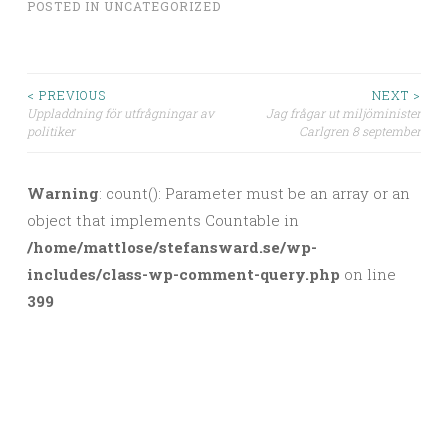
POSTED IN
UNCATEGORIZED
< PREVIOUS
NEXT >
Uppladdning för utfrågningar av
Jag frågar ut miljöminister
Post navigation
politiker
Carlgren 8 september
Warning
: count(): Parameter must be an array or an
object that implements Countable in
/home/mattlose/stefansward.se/wp-
includes/class-wp-comment-query.php
on line
399