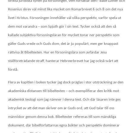
strikta juridiska synen på försoningen, vem förfäktar den? Både Luther och
Rosenius skrev väl minst lika mycket om Romarbrevet 6 och 8 om det nya
livet i Kristus. Försoningen innehåller väl olika perspektiv, varför spela ut
dem mot varandra – som Spjuth gör i sin text. Tycker också att den så
kallade subjektiva försoningsläran för mycket tonar ner perspektiv som
gäller Guds vrede och Guds dom, det är ju populärt, men ger knappast
rättvisa åt Bibeltexten. Hur en försoningslära som avfärdar Jesu
ställföreträdande straff, hanterar Hebreerbrevet har jag också svårt att
förstå.
Flera av kapitlen i boken tycker jag dock präglas i stor utsträckning av den
akademiska distansen till bibeltexten – och exemplifierar den kritik mot
akademisk teologi som jag nämner i denna text. Och där läsaren inte ges
intrycket av att det man skriver om är Guds ord, att Gud talar till oss
människor genom denna bok. Bibeltexter refereras till som mänskliga
dokument, där bibelförfattarnas egna åsikter och perspektiv dominerar