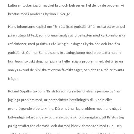
kulturen tycker jag är mycket bra, och belyser en hel del av de problem vi
brottas med i moderna kyrkan i Sverige.
Hans Johanssons kapitel om ”En rätt firad gudstjänst” är också ett exempel
på en utmärkt text, som förenar analys av bibeltexten med kyrkohistoriska
reflektioner, med praktiska råd kring hur dagens kyrka bör och kan fira
gudstjänst. Gunnar Samuelssons brottningskamp med bibeltexterna om
hur Jesus faktiskt dog, har jag inte heller några problem med, det är ju en
analys av vad de bibliska texterna faktiskt säger, och det är alltid relevanta
frågor.
Roland Spjuths text om ”Kristi försoning i efterföljelsens perspektiv” har
jag inga problem med, ur perspektivet inställningen till Bibeln eller
grundläggande bibeltolkning. Däremot har jag problem med hans något
lättvindiga avfärdande av Luthersk-paulinsk försoningslära, att Kristus tog
på sig straffet för vår synd, och därmed blev vi försonade med Gud. Den