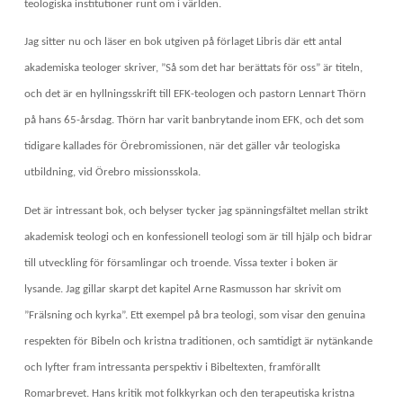
teologiska institutioner runt om i världen.
Jag sitter nu och läser en bok utgiven på förlaget Libris där ett antal
akademiska teologer skriver, ”Så som det har berättats för oss” är titeln,
och det är en hyllningsskrift till EFK-teologen och pastorn Lennart Thörn
på hans 65-årsdag. Thörn har varit banbrytande inom EFK, och det som
tidigare kallades för Örebromissionen, när det gäller vår teologiska
utbildning, vid Örebro missionsskola.
Det är intressant bok, och belyser tycker jag spänningsfältet mellan strikt
akademisk teologi och en konfessionell teologi som är till hjälp och bidrar
till utveckling för församlingar och troende. Vissa texter i boken är
lysande. Jag gillar skarpt det kapitel Arne Rasmusson har skrivit om
”Frälsning och kyrka”. Ett exempel på bra teologi, som visar den genuina
respekten för Bibeln och kristna traditionen, och samtidigt är nytänkande
och lyfter fram intressanta perspektiv i Bibeltexten, framförallt
Romarbrevet. Hans kritik mot folkkyrkan och den terapeutiska kristna