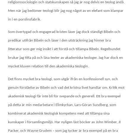
religionssociologin och statskunskapen så jag är nog delvis en teolog ändå.
Men när jag bedömer teologi blir jag nog något av en elefant som klampar
in i en porslinsfabrik.
Som övertygad och engagerad kristen läser jag dock ständigt Bibeln och
predikar utifrån Bibeln och läser i den utsträckning jag hinner bra
litteratur som ger mig insikt i att förstå och tillämpa Bibeln. Regelbundet
brukar jag titta på och läsa texter av akademiska teologer. Jag har dock en
mycket kluven relation till den akademiska teologin.
Det finns mycket bra teologi, som utgår ifrån en konfessionell syn, och
genuin förståelse av Bibeln och vad det kristna livet handlar om. Kritik mot
akademisk teologi får inte bli för svepande och generell. Ett bra exempel
på detta är min medarbetare i Elimkyrkan, Lars-Göran Sundberg, som
kombinerat akademisk teologisk kompetens med att tillämpa sina
kunskaper i församlingsmiljö. Har nyligen läst böcker av John Wimber, JI
Packer, och Wayne Grudem – som jag tycker är bra exempel på en bra