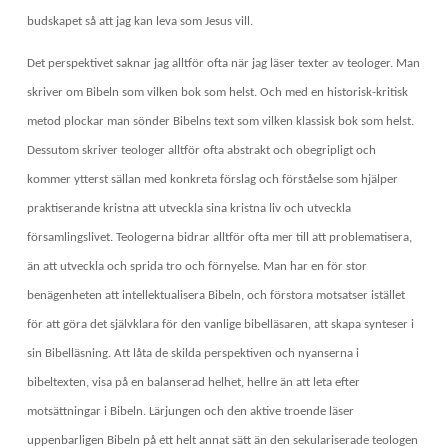
budskapet så att jag kan leva som Jesus vill.
Det perspektivet saknar jag alltför ofta när jag läser texter av teologer. Man
skriver om Bibeln som vilken bok som helst. Och med en historisk-kritisk
metod plockar man sönder Bibelns text som vilken klassisk bok som helst.
Dessutom skriver teologer alltför ofta abstrakt och obegripligt och
kommer ytterst sällan med konkreta förslag och förståelse som hjälper
praktiserande kristna att utveckla sina kristna liv och utveckla
församlingslivet. Teologerna bidrar alltför ofta mer till att problematisera,
än att utveckla och sprida tro och förnyelse. Man har en för stor
benägenheten att intellektualisera Bibeln, och förstora motsatser istället
för att göra det självklara för den vanlige bibelläsaren, att skapa synteser i
sin Bibelläsning. Att låta de skilda perspektiven och nyanserna i
bibeltexten, visa på en balanserad helhet, hellre än att leta efter
motsättningar i Bibeln. Lärjungen och den aktive troende läser
uppenbarligen Bibeln på ett helt annat sätt än den sekulariserade teologen