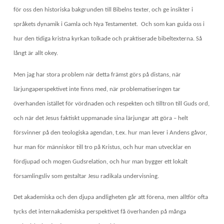
för oss den historiska bakgrunden till Bibelns texter, och ge insikter i
språkets dynamik i Gamla och Nya Testamentet.
Och som kan guida oss i
hur den tidiga kristna kyrkan tolkade och praktiserade bibeltexterna. Så
långt är allt okey.
Men jag har stora problem när detta främst görs på distans, när
lärjungaperspektivet inte finns med, när problematiseringen tar
överhanden istället för vördnaden och respekten och tilltron till Guds ord,
och när det Jesus faktiskt uppmanade sina lärjungar att göra – helt
försvinner på den teologiska agendan, t.ex. hur man lever i Andens gåvor,
hur man för människor till tro på Kristus, och hur man utvecklar en
fördjupad och mogen Gudsrelation, och hur man bygger ett lokalt
församlingsliv som gestaltar Jesu radikala undervisning.
Det akademiska och den djupa andligheten går att förena, men alltför ofta
tycks det internakademiska perspektivet få överhanden på många