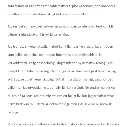
som främst är ute efter att problematisera, plocka sönder, och analysera
bibeltexten som vilket mänskligt dokument som helst.
Jag ser det som mycket bekymmersamt att den akademiska teologin blir
alltmer rådande även i frikyrkliga miljöer.
Jag tror att en vetenskaplig metod kan tillämpas i en rad olika områden
som gäller teologin. Det handlar inte minst om religionshistoria,
kyrkohistoria, religionssociologi, dogmatik och systematisk teologi, etik,
exegetik och bibelforskning. När det gäller kristna livets praktiker har jag
svårt att se att ett vetenskapligt förhållningssätt är möjligt, t.ex. när det
gäller hur jag utvecklar mitt böneliv, lär känna Gud, för andra människor
till tro på Kristus, att lära mig att leva ett heligt liv, hur jag praktiskt visar
Kristi kärlek m.m. – detta är också teologi, men inte sekulär akademisk
teologi.
Vi som är vanliga bibelläsare kan få stor hjälp av teologen som kan förklara