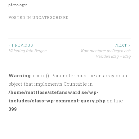
på teologer.
POSTED IN
UNCATEGORIZED
< PREVIOUS
NEXT >
Hälsning från Bergen
Kommentarer av Dagen och
Post navigation
Världen Idag – idag
Warning
: count(): Parameter must be an array or an
object that implements Countable in
/home/mattlose/stefansward.se/wp-
includes/class-wp-comment-query.php
on line
399