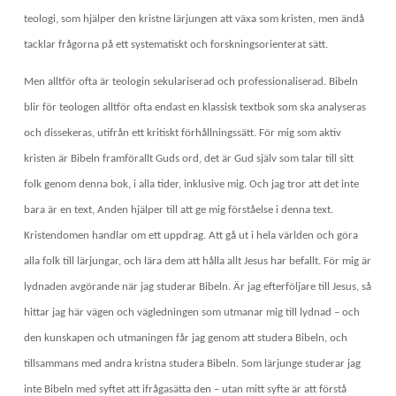
teologi, som hjälper den kristne lärjungen att växa som kristen, men ändå
tacklar frågorna på ett systematiskt och forskningsorienterat sätt.
Men alltför ofta är teologin sekulariserad och professionaliserad. Bibeln
blir för teologen alltför ofta endast en klassisk textbok som ska analyseras
och dissekeras, utifrån ett kritiskt förhållningssätt. För mig som aktiv
kristen är Bibeln framförallt Guds ord, det är Gud själv som talar till sitt
folk genom denna bok, i alla tider, inklusive mig. Och jag tror att det inte
bara är en text, Anden hjälper till att ge mig förståelse i denna text.
Kristendomen handlar om ett uppdrag. Att gå ut i hela världen och göra
alla folk till lärjungar, och lära dem att hålla allt Jesus har befallt. För mig är
lydnaden avgörande när jag studerar Bibeln. Är jag efterföljare till Jesus, så
hittar jag här vägen och vägledningen som utmanar mig till lydnad – och
den kunskapen och utmaningen får jag genom att studera Bibeln, och
tillsammans med andra kristna studera Bibeln. Som lärjunge studerar jag
inte Bibeln med syftet att ifrågasätta den – utan mitt syfte är att förstå