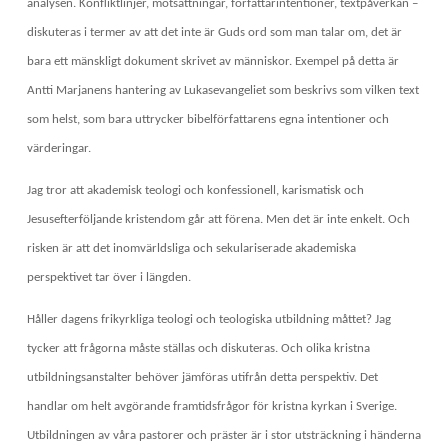
analysen. Konfliktlinjer, motsättningar, författarintentioner, textpåverkan –
diskuteras i termer av att det inte är Guds ord som man talar om, det är
bara ett mänskligt dokument skrivet av människor. Exempel på detta är
Antti Marjanens hantering av Lukasevangeliet som beskrivs som vilken text
som helst, som bara uttrycker bibelförfattarens egna intentioner och
värderingar.
Jag tror att akademisk teologi och konfessionell, karismatisk och
Jesusefterföljande kristendom går att förena. Men det är inte enkelt. Och
risken är att det inomvärldsliga och sekulariserade akademiska
perspektivet tar över i längden.
Håller dagens frikyrkliga teologi och teologiska utbildning måttet? Jag
tycker att frågorna måste ställas och diskuteras. Och olika kristna
utbildningsanstalter behöver jämföras utifrån detta perspektiv. Det
handlar om helt avgörande framtidsfrågor för kristna kyrkan i Sverige.
Utbildningen av våra pastorer och präster är i stor utsträckning i händerna