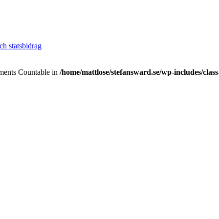
h statsbidrag
lements Countable in
/home/mattlose/stefansward.se/wp-includes/cla