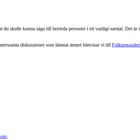
 du skulle kunna säga till berörda personer i ett vanligt samtal. Det är in
intressanta diskussioner som lämnat ämnet hänvisar vi till
Folkungasale
com
.