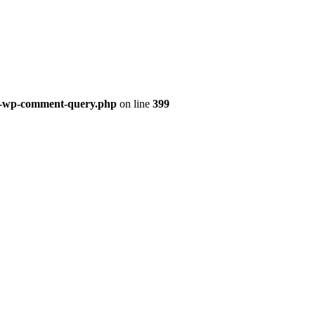
ss-wp-comment-query.php
on line
399