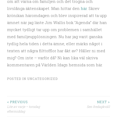
om att värna om familjen och det trogna och
livslånga äktenskapet. Man hittar den
här
. Skrev
krönikan häromdagen och blev inspirerad att ta upp
ämnet när jag läste Jim Wallis bok ”Agenda” där han
mycket tydligt tar upp om problemen i samhället
med familjeupplösningen. Nu har jag varit ganska
tydlig hela tiden i detta ämne, eller märks något i
texten att några filttofflor har åkt av? Håller ni med
mig? Om inte – varför då? Ni kan lika väl skriva
kommentaren på Världen Idags hemsida som här.
POSTED IN
UNCATEGORIZED
< PREVIOUS
NEXT >
Lite av varje – torsdag
Sen fredagkväll
Post navigation
eftermiddag