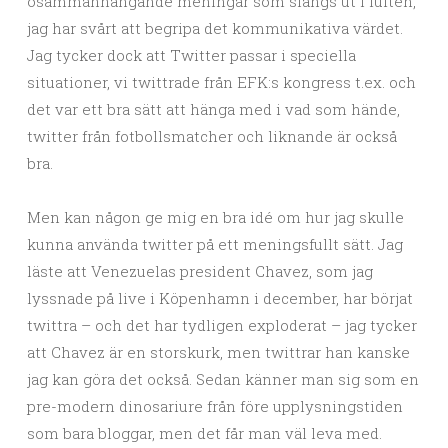
osammanhängande meningar som slängs ut i luften,
jag har svårt att begripa det kommunikativa värdet.
Jag tycker dock att Twitter passar i speciella
situationer, vi twittrade från EFK:s kongress t.ex. och
det var ett bra sätt att hänga med i vad som hände,
twitter från fotbollsmatcher och liknande är också
bra.
Men kan någon ge mig en bra idé om hur jag skulle
kunna använda twitter på ett meningsfullt sätt. Jag
läste att Venezuelas president Chavez, som jag
lyssnade på live i Köpenhamn i december, har börjat
twittra – och det har tydligen exploderat – jag tycker
att Chavez är en storskurk, men twittrar han kanske
jag kan göra det också. Sedan känner man sig som en
pre-modern dinosariure från före upplysningstiden
som bara bloggar, men det får man väl leva med.