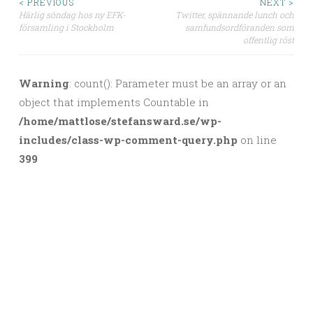
< PREVIOUS
NEXT >
Härlig söndag hos ny EFK-
Twitter, spännande lunch och
Post navigation
församling i Stockholm
samfundsordföranden som
offentlig röst
Warning
: count(): Parameter must be an array or an
object that implements Countable in
/home/mattlose/stefansward.se/wp-
includes/class-wp-comment-query.php
on line
399